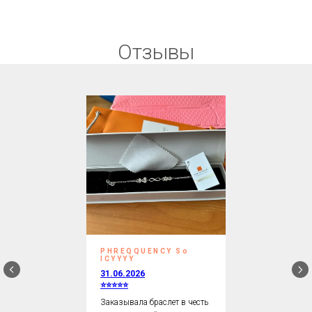
Отзывы
PHREQQUENCY So
ICYYYY
31.06.2026
⭐⭐⭐⭐⭐
Заказывала браслет в честь