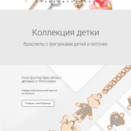
Коллекция детки
браслеты с фигурками детей и пяточек
Кулоны с детками на
шею
и в ваш браслет
Конструктор браслетов с
детками и пяточками
- Гравировка
- Доставка
Собери свой уникальный браслет
- Гарантия
за 2 минуты
Собрать свой браслет