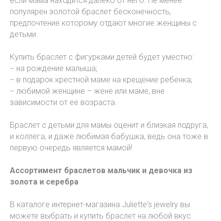
если мама находится далеко от него. Не менее
популярен золотой браслет бесконечность,
предпочтение которому отдают многие женщины с
детьми.
Купить браслет с фигурками детей будет уместно:
− на рождение малыша;
− в подарок крестной маме на крещение ребенка;
− любимой женщине – жене или маме, вне
зависимости от ее возраста.
Браслет с детьми для мамы оценит и близкая подруга,
и коллега, и даже любимая бабушка, ведь она тоже в
первую очередь является мамой!
Ассортимент браслетов мальчик и девочка из
золота и серебра
В каталоге интернет-магазина Juliette's jewelry вы
можете выбрать и купить браслет на любой вкус.