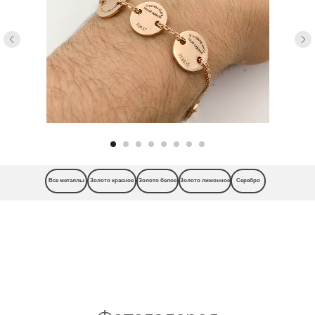
Все металлы
Золото красное
Золото белое
Золото лимонное
Серебро