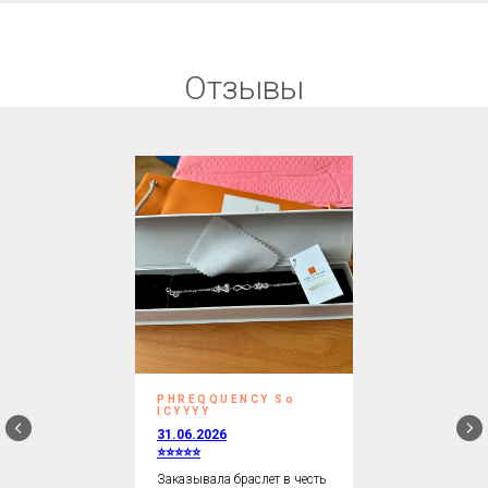
Отзывы
PHREQQUENCY So
ICYYYY
31.06.2026
⭐⭐⭐⭐⭐
Заказывала браслет в честь