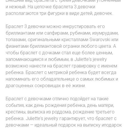
Внешний вид браслета с тремя девочками утонченный
и нежный. На цепочке браслета 3 девочки
располагаются три фигурки в виде детей, девочек.
Браслет 3 девочки можно инкрустировать его
бриллиантами или сапфирами, рубинами, изумрудами,
топазами, оригинальными кристаллами Swarovski или
фианитами бриллиантовой огранки любого цвета. А
чтобы браслет с дочками стал еще более ценным,
запоминающимся и любимым, в Juliette's jewelry
возможно нанести на браслет гравировку с именем
ребенка. Браслет с метрикой ребенка будет всегда
напоминать его обладательнице о самых любимых и
драгоценных сокровищах в её жизни.
Браслет с девочками отлично подойдет на такие
события, как день рождения ребенка, день матери,
крестины, выписка из роддома, рождение третьего
ребенка. Juliette's jewelry гарантирует, что браслет с
девочками — идеальный подарок на выписку иподарок