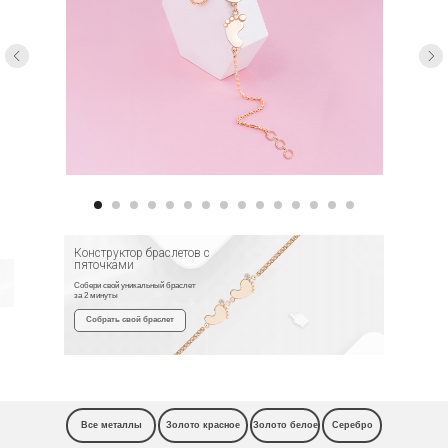
Конструктор браслетов с
пяточками
Собери свой уникальный браслет
за 2 минуты
Собрать свой браслет
Все металлы
Золото красное
Золото белое
Серебро