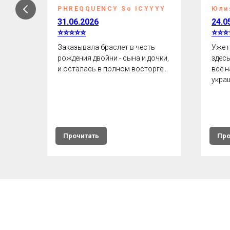
на
PHREQQUENCY So ICYYYY
Юли
31.06.2026
24.0
⭐⭐⭐⭐⭐
⭐⭐⭐
ом
Заказывала браслет в честь
Уже 
рождения двойни - сына и дочки,
здес
te's
и осталась в полном восторге...
все н
украш
Прочитать
Про