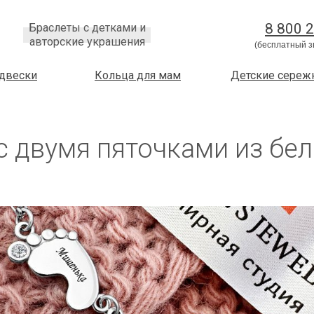
Золото красное
Золото белое
8 800 
Браслеты с детками и
авторские украшения
(бесплатный з
двески
Кольца для мам
Детские сереж
с двумя пяточками из бел