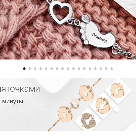
пяточками
2 минуты