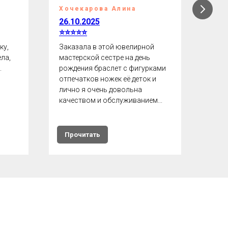
Хочекарова Алина
Мул
26.10.2025
23.0
⭐⭐⭐⭐⭐
⭐⭐
ку,
Заказала в этой ювелирной
Зака
ла,
мастерской сестре на день
брас
.
рождения браслет с фигурками
маль
отпечатков ножек её деток и
точь
лично я очень довольна
даже
качеством и обслуживанием...
Прочитать
Пр