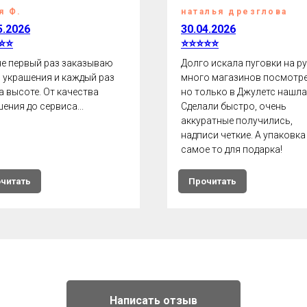
я Ф.
наталья дрезглова
5.2026
30.04.2026
⭐⭐
⭐⭐⭐⭐⭐
не первый раз заказываю
Долго искала пуговки на ру
ь украшения и каждый раз
много магазинов посмотре
а высоте. От качества
но только в Джулетс нашла
ения до сервиса...
Сделали быстро, очень
аккуратные получились,
надписи четкие. А упаковка
самое то для подарка!
читать
Прочитать
Написать отзыв