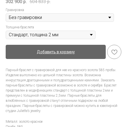
302 900
р.
504 833
р.
Гравировка
Толщина браслета
Добавить в корзину
Парный браслет с гравировкой для нее из красного золота 585 пробы.
Изделие выполнено из цельной пластины золота. Возможна
инкрустация драгоценными и полудрагоценными камнями. Заказать
парные браслеты с гравировкой возможно в золоте и серебре. Браслет
представлен в модификациях стандарт с толщиной пластины 2мм и
премиум с толщиной пластины 2,5мм. Парные браслеты для
влюблённых с гравировкой станут отличным подарком на любой
праздник. Парные браслеты с гравировкой можно купить в ювелирной
студии Juliette’s jewelry.
Металл: золото красное
Проба: 585