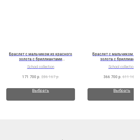
Браслет с мальчиком из красного
Браслет с мальчиком из 
золота с бриллиантами
золота с бриллианта
(2HL3B13K2T2b)
(3C1B13C1Cl3K2Bc1b
School collection
School collection
171 700
р.
286 167
р.
366 700
р.
611 167
р
Выбрать
Выбрать