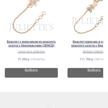
Браслет с мальчиком из красного
Браслет мальчик и серд
золота с бриллиантами (2B9K2b)
красного золота с брилл
(2H5B1K2b)
Junior plus collection
Brilliant collection
71 200
р.
118 667
р.
111 700
р.
186 167
р
Выбрать
Выбрать