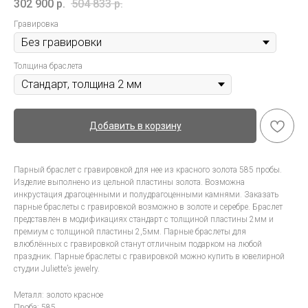
302 900
р.
504 833
р.
Гравировка
Толщина браслета
Добавить в корзину
Парный браслет с гравировкой для нее из красного золота 585 пробы.
Изделие выполнено из цельной пластины золота. Возможна
инкрустация драгоценными и полудрагоценными камнями. Заказать
парные браслеты с гравировкой возможно в золоте и серебре. Браслет
представлен в модификациях стандарт с толщиной пластины 2мм и
премиум с толщиной пластины 2,5мм. Парные браслеты для
влюблённых с гравировкой станут отличным подарком на любой
праздник. Парные браслеты с гравировкой можно купить в ювелирной
студии Juliette’s jewelry.
Металл: золото красное
Проба: 585