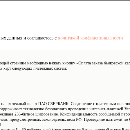
ных данных и соглашаетесь c
политикой конфиденциальности
ющей странице необходимо нажать кнопку «Оплата заказа банковской ка
х карт следующих платежных систем:
ены на платежный шлюз ПАО СБЕРБАНК. Соединение с платежным шлюзом
ддерживает технологию безопасного проведения интернет-платежей Verif
держивает 256-битное шифрование. Конфиденциальность сообщаемой пе
чаев, предусмотренных законодательством РФ. Проведение платежей по б
l.
 течение 5—30 рабочих дней (срок зависит от Банка, который выдал Ваш