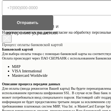
Заказать звонок
8 800 201-59-38
(бесплатный звонок по России)
Отправить
Браслеты с детками и
авторские украшения
Нажимая на кнопку, вы даете согласие на обработку персональ
Процесс оплаты банковской картой
Банковской картой
Для выбора оплаты товара с помощью банковской карты на соответству
Оплата происходит через ПАО СБЕРБАНК с использованием Банковски
МИР
VISA International
Mastercard Worldwide
Описание процесса передачи данных
Для оплаты (ввода реквизитов Вашей карты) Вы будете перенаправл
использованием протокола шифрования SSL. В случае если Ваш банк по
может потребоваться ввод специального пароля. Настоящий сайт под
информация не будет предоставлена третьим лицам за исключением слу
требованиями платежных систем МИР, Visa Int. и MasterCard Europe Spr
Возврат переведенных средств, производится на Ваш банковский счет в