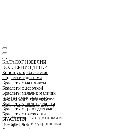
КАТАЛОГ ИЗДЕЛИЙ
КОЛЛЕКЦИЯ ДЕТКИ
Конструктор браслетов
Подвески с детками
Браслеты с мальчиком
Заказать звонок
Браслеты с девочкой
Браслеты мальчик-мальчик
8 800 201-59-38
Браслеты девочка-девочка
Браслеты мальчик-девочка
(бесплатный звонок по России)
Браслеты с тремя детками
Браслеты с пяточками
Браслеты с детками и
БРАСЛЕТЫ
авторские украшения
Все браслеты