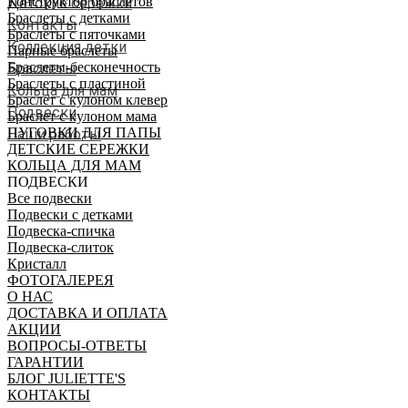
Конструктор браслетов
Детские сережки
Браслеты с детками
Контакты
Браслеты с пяточками
Коллекция детки
Парные браслеты
Браслеты-бесконечность
Браслеты
Браслеты с пластиной
Кольца для мам
Браслет с кулоном клевер
Подвески
Браслет с кулоном мама
ПУГОВКИ ДЛЯ ПАПЫ
Наши работы
ДЕТСКИЕ СЕРЕЖКИ
КОЛЬЦА ДЛЯ МАМ
ПОДВЕСКИ
Все подвески
Подвески с детками
Подвеска-спичка
Подвеска-слиток
Кристалл
ФОТОГАЛЕРЕЯ
О НАС
ДОСТАВКА И ОПЛАТА
АКЦИИ
ВОПРОСЫ-ОТВЕТЫ
ГАРАНТИИ
БЛОГ JULIETTE'S
КОНТАКТЫ