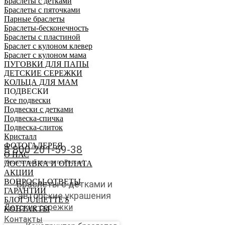
Браслеты с детками
Браслеты с пяточками
Парные браслеты
Браслеты-бесконечность
Браслеты с пластиной
Браслет с кулоном клевер
Браслет с кулоном мама
ПУГОВКИ ДЛЯ ПАПЫ
ДЕТСКИЕ СЕРЕЖКИ
КОЛЬЦА ДЛЯ МАМ
ПОДВЕСКИ
Все подвески
Подвески с детками
Подвеска-спичка
Подвеска-слиток
Заказать звонок
Кристалл
ФОТОГАЛЕРЕЯ
8 800 201-59-38
О НАС
(бесплатный звонок по России)
ДОСТАВКА И ОПЛАТА
АКЦИИ
ВОПРОСЫ-ОТВЕТЫ
Браслеты с детками и
ГАРАНТИИ
авторские украшения
БЛОГ JULIETTE'S
Детские сережки
КОНТАКТЫ
Контакты