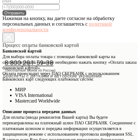
Отправить
Нажимая на кнопку, вы даете согласие на обработку
персональных данных и соглашаетесь c
политикой
конфиденциальности
Процесс оплаты банковской картой
Банковской картой
Для выбора оплаты товара с помощью банковской карты на
Заказать звонок
8 800 201-59-38
соответствующей странице необходимо нажать кнопку «Оплата заказа
банковской картой».
(бесплатный звонок по России)
Оплата происходит через ПАО СБЕРБАНК с использованием
Браслеты с детками и авторские украшения
Банковских карт следующих платежных систем:
МИР
VISA International
Mastercard Worldwide
Описание процесса передачи данных
Для оплаты (ввода реквизитов Вашей карты) Вы будете
перенаправлены на платежный шлюз ПАО СБЕРБАНК. Соединение с
платежным шлюзом и передача информации осуществляется в
защищенном режиме с использованием протокола шифрования SSL.
В случае если Ваш банк поддерживает технологию безопасного