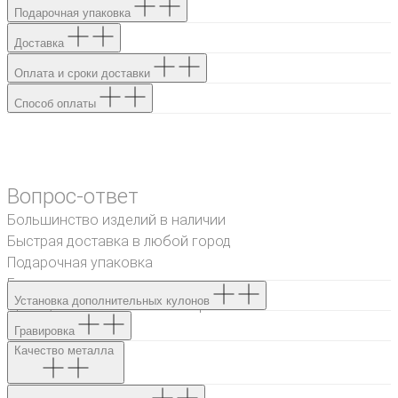
Подарочная упаковка
Доставка
Оплата и сроки доставки
Способ оплаты
Вопрос-ответ
Большинство изделий в наличии
Быстрая доставка в любой город
Подарочная упаковка
Гравировка текста или рисунка
Установка дополнительных кулонов
Проба, именное клеймо и бирка
Гарантия
Гравировка
Качество металла