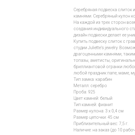
Серебряная подвеска слиток и
камнями. Серебряный кулон к
На каждой из трех сторон воз
создания индивидуального с
дизайн подвески делает ее ун
Купить подвеску слиток с гр
студии Juliette's jewelry. Во
драгоценными камнями, такими
топазы, аметисты, оригиналь
бриллиантовой огранки любого
любой праздник папе, маме, м
Тип замка: карабин
Металл: серебро
Проба: 925
Цвет камней: белый
Тип камней: фианит
Размер кулона: 3 х 0,4 см
Размер цепочки: 45 см
Приблизительный вес: 7,5 г.
Наличие: на заказ (до 10 рабо