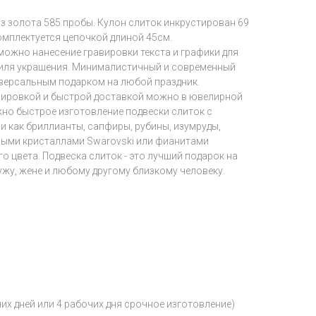
з золота 585 пробы. Кулон слиток инкрустирован 69
омплектуется цепочкой длиной 45см.
можно нанесение гравировки текста и графики для
тиля украшения. Минималистичный и современный
иверсальным подарком на любой праздник.
авировкой и быстрой доставкой можно в ювелирной
зможно быстрое изготовление подвески слиток с
 как бриллианты, сапфиры, рубины, изумруды,
ными кристаллами Swarovski или фианитами
 цвета. Подвеска слиток - это лучший подарок на
ужу, жене и любому другому близкому человеку.
чих дней или 4 рабочих дня срочное изготовление)