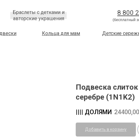
8 800 
Браслеты с детками и
авторские украшения
(бесплатный з
двески
Кольца для мам
Детские сереж
Подвеска слиток 
серебре (1N1K2)
24400,0
Добавить в корзину