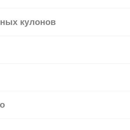
ьных кулонов
мо