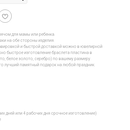
мячом для мамы или ребенка.
ки на обе стороны изделия.
равировкой и быстрой доставкой можно в ювелирной
зможно быстрое изготовление браслета пластина в
то, белое золото, серебро) по вашему размеру.
это лучший памятный подарок на любой праздник.
чих дней или 4 рабочих дня срочное изготовление)
е