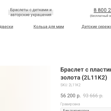
8 800 
Браслеты с детками и
авторские украшения
(бесплатный з
двески
Кольца для мам
Детские сереж
Браслет с пласти
золота (2L11K2)
SKU:
2L11K2
56 200
р.
93 666
р.
Гравировка