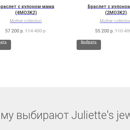
Браслет с кулоном мама
Браслет с кулоно
(4MO3K2)
(2MO3K2)
Mother collection
Mother collectio
57 200
р.
114 400
р.
55 200
р.
110 40
ать
Выбрать
му выбирают Juliette's jew