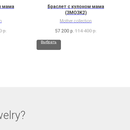
м мама
Браслет с кулоном мама
(3MO3K2)
n
Mother collection
0
р.
57 200
р.
114 400
р.
Выбрать
elry?