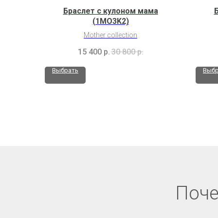
Браслет с кулоном мама
(1MO3K2)
Mother collection
15 400
р.
30 800
р.
Выбрать
Выбр
Поче