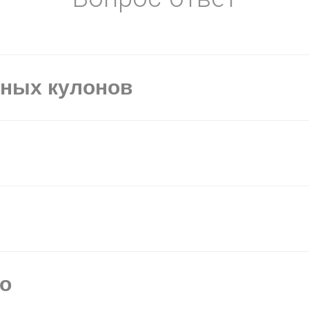
ьных кулонов
мо