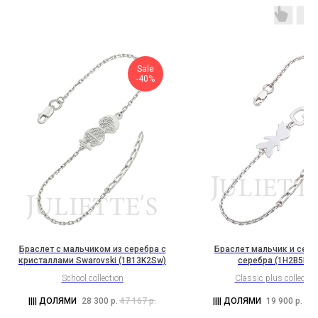
Sale
-40%
Браслет с мальчиком из серебра с
Браслет мальчик и серд
кристаллами Swarovski (1B13K2Sw)
серебра (1H2B5K2)
School collection
Classic plus collectio
28 300
р.
47 167
р.
19 900
р.
33 