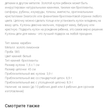
детками в другом металле. Золотой кулон ребенок может быть
инкрустирован натуральными камнями, такими как бриллианты,
сапфиры, рубины, изумруды, топазы, аметисты, оригинальными
кристаллами Swarovski или фианитами бриллиантовой огранки любого
цвета. Цепочку можно сделать толще или установить кулон младенец на
вашу цепь. Кулоны девочка мальчик, порадуют маму, бабушку или
крестную. Подарить кулон на рождение ребенка, это самое верно решение.
Кулоны дети для мамы - это лучший подарок на любой праздник.
Тип замка: карабин
Металл: золото лимонное
Проба: 585
Цвет камней: белый
Тип камней: бриллианты
Размер кулона: 1,6 х 1 см
Размер цепочки: 45 см
Приблизительный вес кулона: 3,9 г.
Приблизительный вес со стандартной цепоч: 6,9 г.
Приблизительный вес с утолщённой цепочко: 8,9 г.
Наличие: на заказ (до 10 рабочих дней или 4 рабочих дня срочное
изготовление)
Смотрите также