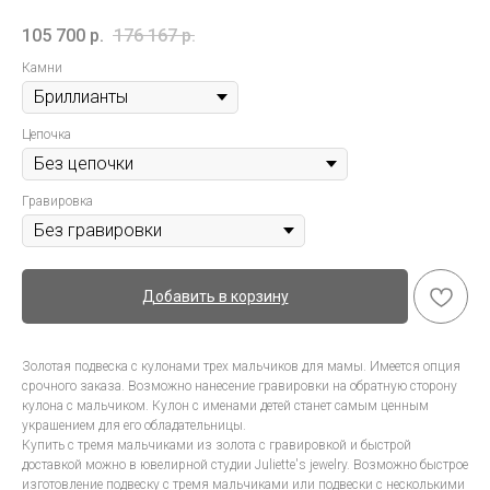
105 700
р.
176 167
р.
Камни
Цепочка
Гравировка
Добавить в корзину
Золотая подвеска с кулонами трех мальчиков для мамы. Имеется опция
срочного заказа. Возможно нанесение гравировки на обратную сторону
кулона с мальчиком. Кулон с именами детей станет самым ценным
украшением для его обладательницы.
Купить с тремя мальчиками из золота с гравировкой и быстрой
доставкой можно в ювелирной студии Juliette's jewelry. Возможно быстрое
изготовление подвеску с тремя мальчиками или подвески с несколькими