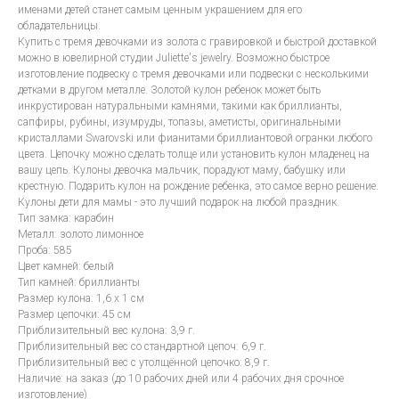
именами детей станет самым ценным украшением для его
обладательницы.
Купить с тремя девочками из золота с гравировкой и быстрой доставкой
можно в ювелирной студии Juliette's jewelry. Возможно быстрое
изготовление подвеску с тремя девочками или подвески с несколькими
детками в другом металле. Золотой кулон ребенок может быть
инкрустирован натуральными камнями, такими как бриллианты,
сапфиры, рубины, изумруды, топазы, аметисты, оригинальными
кристаллами Swarovski или фианитами бриллиантовой огранки любого
цвета. Цепочку можно сделать толще или установить кулон младенец на
вашу цепь. Кулоны девочка мальчик, порадуют маму, бабушку или
крестную. Подарить кулон на рождение ребенка, это самое верно решение.
Кулоны дети для мамы - это лучший подарок на любой праздник.
Тип замка: карабин
Металл: золото лимонное
Проба: 585
Цвет камней: белый
Тип камней: бриллианты
Размер кулона: 1,6 х 1 см
Размер цепочки: 45 см
Приблизительный вес кулона: 3,9 г.
Приблизительный вес со стандартной цепоч: 6,9 г.
Приблизительный вес с утолщённой цепочко: 8,9 г.
Наличие: на заказ (до 10 рабочих дней или 4 рабочих дня срочное
изготовление)