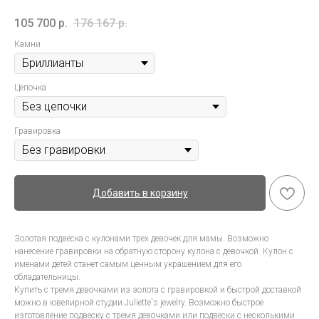
105 700
р.
176 167
р.
Камни
Цепочка
Гравировка
Добавить в корзину
Золотая подвеска с кулонами трех девочек для мамы. Возможно
нанесение гравировки на обратную сторону кулона с девочкой. Кулон с
именами детей станет самым ценным украшением для его
обладательницы.
Купить с тремя девочками из золота с гравировкой и быстрой доставкой
можно в ювелирной студии Juliette's jewelry. Возможно быстрое
изготовление подвеску с тремя девочками или подвески с несколькими