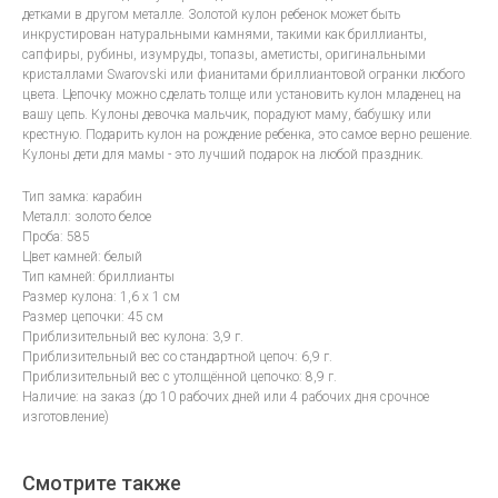
детками в другом металле. Золотой кулон ребенок может быть
инкрустирован натуральными камнями, такими как бриллианты,
сапфиры, рубины, изумруды, топазы, аметисты, оригинальными
кристаллами Swarovski или фианитами бриллиантовой огранки любого
цвета. Цепочку можно сделать толще или установить кулон младенец на
вашу цепь. Кулоны девочка мальчик, порадуют маму, бабушку или
крестную. Подарить кулон на рождение ребенка, это самое верно решение.
Кулоны дети для мамы - это лучший подарок на любой праздник.
Тип замка: карабин
Металл: золото белое
Проба: 585
Цвет камней: белый
Тип камней: бриллианты
Размер кулона: 1,6 х 1 см
Размер цепочки: 45 см
Приблизительный вес кулона: 3,9 г.
Приблизительный вес со стандартной цепоч: 6,9 г.
Приблизительный вес с утолщённой цепочко: 8,9 г.
Наличие: на заказ (до 10 рабочих дней или 4 рабочих дня срочное
изготовление)
Смотрите также