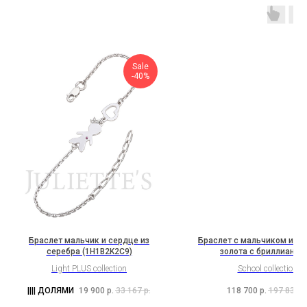
Sale
-40%
Браслет мальчик и сердце из
Браслет с мальчиком из к
серебра (1H1B2K2C9)
золота с бриллианта
(2H5B13K2Sh1b)
Light PLUS collection
School collection
19 900
р.
33 167
р.
118 700
р.
197 833
р