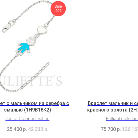
Sale
-40%
ет с мальчиком из серебра с
Браслет мальчик и с
эмалью (1H9B18K2)
красного золота (2H
Junior Color collection
Brilliant collecti
25 400
р.
42 333
р.
75 700
р.
126 16