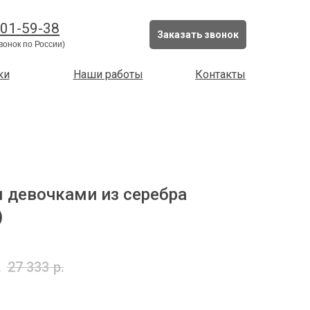
201-59-38
Заказать звонок
вонок по России)
ки
Наши работы
Контакты
я девочками из серебра
)
.
27 333
р.