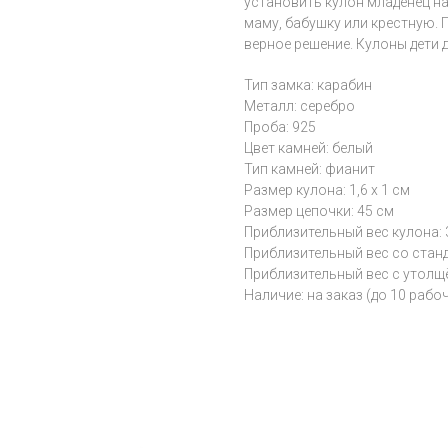
установить кулон младенец на
маму, бабушку или крестную. 
верное решение. Кулоны дети 
Тип замка: карабин
Металл: серебро
Проба: 925
Цвет камней: белый
Тип камней: фианит
Размер кулона: 1,6 х 1 см
Размер цепочки: 45 см
Приблизительный вес кулона: 3
Приблизительный вес со станда
Приблизительный вес с утолщён
Наличие: на заказ (до 10 рабо