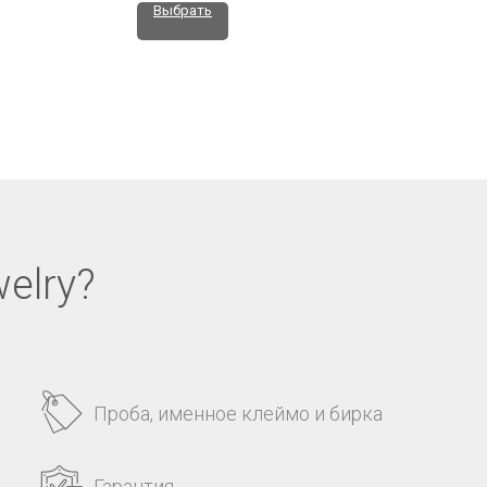
Выбрать
elry?
Проба, именное клеймо и бирка
Гарантия