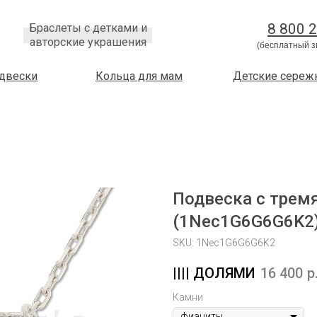
8 800 
Браслеты с детками и
авторские украшения
(бесплатный з
двески
Кольца для мам
Детские сереж
Подвеска с трем
(1Nec1G6G6G6K2
SKU:
1Nec1G6G6G6K2
16 400
р
Камни