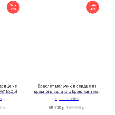
Sale
Sale
-40%
-40%
ердце из
Браслет мальчик и сердце из
7B1k2C5)
красного золота с бриллиантами
(2H5B3K2b)
on
Light collection
7
р.
88 700
р.
147 833
р.