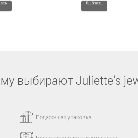
ать
Выбрать
му выбирают Juliette's jew
Подарочная упаковка
Гравировка текста или рисунка