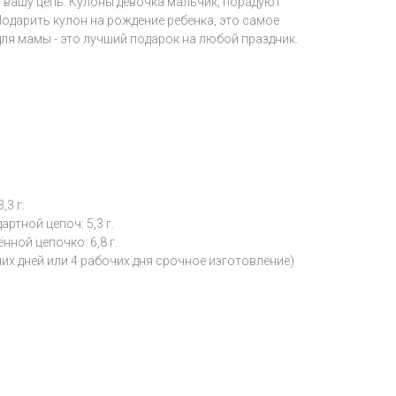
 вашу цепь. Кулоны девочка мальчик, порадуют
Подарить кулон на рождение ребенка, это самое
для мамы - это лучший подарок на любой праздник.
,3 г.
ртной цепоч: 5,3 г.
ной цепочко: 6,8 г.
чих дней или 4 рабочих дня срочное изготовление)