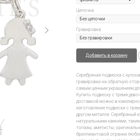
Цепочка
Гравировка
Добавить в корзину
Серебряная подвеска с кулон
гравировки на обратную сторо
самым ценным украшением для
Купить подвеску с тремя дево
доставкой можно в ювелирной с
изготовление подвески с трем
другом металле. Серебряный 
натуральными камнями, таким
топазы, аметисты, оригиналь
бриллиантовой огранки любог