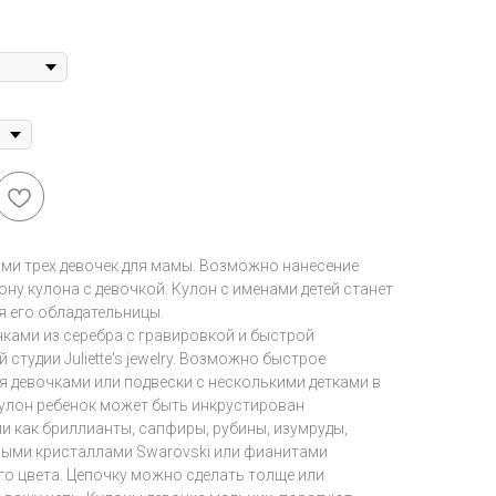
ами трех девочек для мамы. Возможно нанесение
ну кулона с девочкой. Кулон с именами детей станет
 его обладательницы.
чками из серебра с гравировкой и быстрой
тудии Juliette's jewelry. Возможно быстрое
я девочками или подвески с несколькими детками в
кулон ребенок может быть инкрустирован
и как бриллианты, сапфиры, рубины, изумруды,
ными кристаллами Swarovski или фианитами
о цвета. Цепочку можно сделать толще или