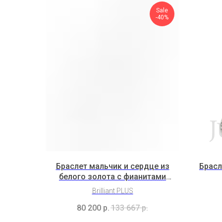
Sale
-40%
Браслет мальчик и сердце из
Брасл
белого золота с фианитами
(3H3B8K2)
Brilliant PLUS
80 200
р.
133 667
р.