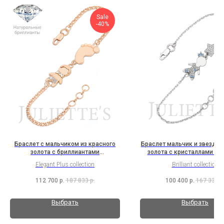
Sale
-40%
Браслет с мальчиком из красного
Браслет мальчик и звезда и
золота с бриллиантами
золота с кристаллами Swa
(2Hl1B10K2Rh1b)
(3S1B1K2Sw9)
Elegant Plus collection
Brilliant collection
112 700
р.
187 833
р.
100 400
р.
167 333
р
Выбрать
Выбрать