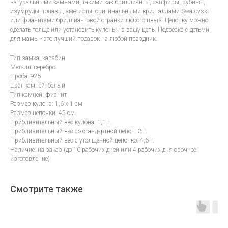
натуральными камнями, такими как бриллианты, сапфиры, рубины,
изумруды, топазы, аметисты, оригинальными кристаллами Swarovski
или фианитами бриллиантовой огранки любого цвета. Цепочку можно
сделать толще или установить кулоны на вашу цепь. Подвеска с детьми
для мамы - это лучший подарок на любой праздник.
Тип замка: карабин
Металл: серебро
Проба: 925
Цвет камней: белый
Тип камней: фианит
Размер кулона: 1,6 х 1 см
Размер цепочки: 45 см
Приблизительный вес кулона: 1,1 г.
Приблизительный вес со стандартной цепоч: 3 г.
Приблизительный вес с утолщённой цепочко: 4,6 г.
Наличие: на заказ (до 10 рабочих дней или 4 рабочих дня срочное
изготовление)
Смотрите также