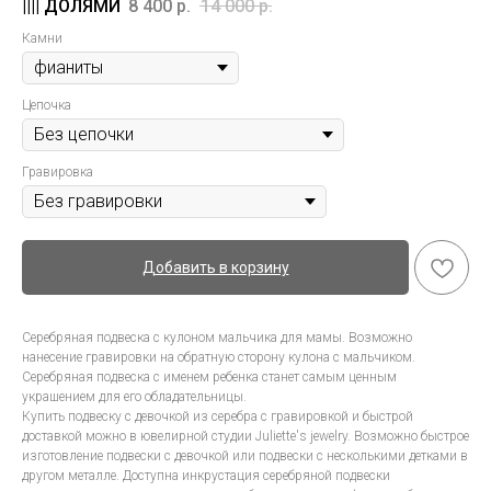
8 400
р.
14 000
р.
Камни
Цепочка
Гравировка
Добавить в корзину
Серебряная подвеска с кулоном мальчика для мамы. Возможно
нанесение гравировки на обратную сторону кулона с мальчиком.
Серебряная подвеска с именем ребенка станет самым ценным
украшением для его обладательницы.
Купить подвеску с девочкой из серебра с гравировкой и быстрой
доставкой можно в ювелирной студии Juliette's jewelry. Возможно быстрое
изготовление подвески с девочкой или подвески с несколькими детками в
другом металле. Доступна инкрустация серебряной подвески