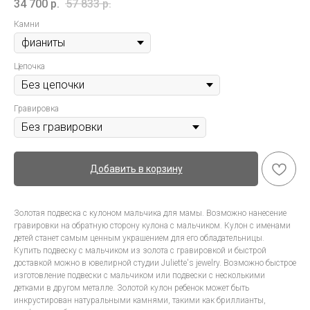
34 700
р.
57 833
р.
Камни
Цепочка
Гравировка
Добавить в корзину
Золотая подвеска с кулоном мальчика для мамы. Возможно нанесение
гравировки на обратную сторону кулона с мальчиком. Кулон с именами
детей станет самым ценным украшением для его обладательницы.
Купить подвеску с мальчиком из золота с гравировкой и быстрой
доставкой можно в ювелирной студии Juliette's jewelry. Возможно быстрое
изготовление подвески с мальчиком или подвески с несколькими
детками в другом металле. Золотой кулон ребенок может быть
инкрустирован натуральными камнями, такими как бриллианты,