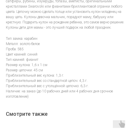
сапфиры, рубины, изумруды, топазы, аметисты, оригинальными
кристаллами Swarovski или фианитами бриллиантовой огранки любого
цвета. Цепочку можно сделать толще или установить кулон младенец на
вашу цепь. Кулоны девочка мальчик, порадуют маму, бабушку или
крестную. Подарить кулон на рождение ребенка, это самое верно решение.
Кулоны дети для мамы - это лучший подарок на любой праздник.
Тип замка: карабин
Металл: золото белое
Проба: 585
Цвет камней: синий
Тип камней: фианит
Размер кулона: 1,6 х 1 см
Размер цепочки: 45 см
Приблизительный вес кулона: 1,3 г.
Приблизительный вес со стандартной цепоч: 4,3 г.
Приблизительный вес с утолщённой цепочко: 6,3 г.
Наличие: на заказ (до 10 рабочих дней или 4 рабочих дня срочное
изготовление)
Смотрите также