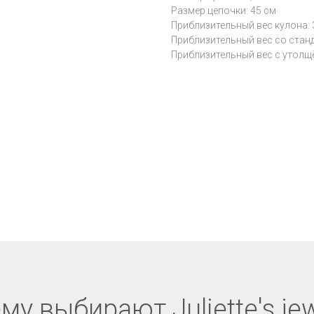
Размер цепочки: 45 см
Приблизительный вес кулона: 3
Приблизительный вес со станда
Приблизительный вес с утолщён
му выбирают Juliette's jew