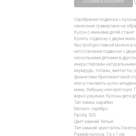
Добавить в корзину
Серебряная подвеска с кулон
нанесение гравировки на обр
Кулон с именами детей стане
Купить подвеску с двумя маль
быстрой доставкой можно в юв
изготовление подвески с двум
несколькими детками в друго
инкрустирован натуральными 
изумруды, топазы, аметисты,
фианитами бриллиантовой огр
или установить кулон младене
маму, бабушку или крестную. 
верно решение. Кулоны дети д
Тип замка: карабин
Металл: серебро
Проба: 925
Цвет камней: белый
Тип камней: кристаллы Swarov
Размер кулона: 1,6 х 1 см