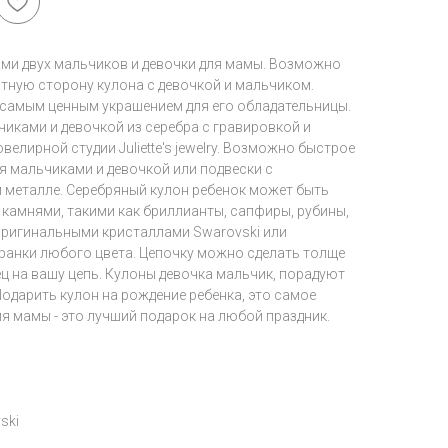
ами двух мальчиков и девочки для мамы. Возможно
атную сторону кулона с девочкой и мальчиком.
т самым ценным украшением для его обладательницы.
чиками и девочкой из серебра с гравировкой и
елирной студии Juliette's jewelry. Возможно быстрое
я мальчиками и девочкой или подвески с
м металле. Серебряный кулон ребенок может быть
камнями, такими как бриллианты, сапфиры, рубины,
 оригинальными кристаллами Swarovski или
анки любого цвета. Цепочку можно сделать толще
ц на вашу цепь. Кулоны девочка мальчик, порадуют
Подарить кулон на рождение ребенка, это самое
ля мамы - это лучший подарок на любой праздник.
ski