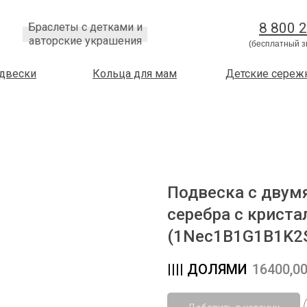
8 800 
Браслеты с детками и
авторские украшения
(бесплатный з
двески
Кольца для мам
Детские сереж
Подвеска с двум
серебра c криста
(1Nec1B1G1B1K2
16400,0