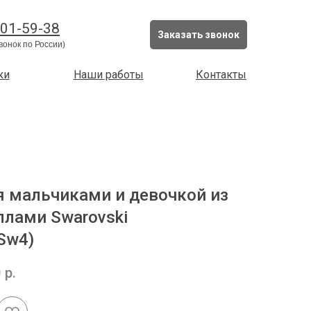
201-59-38
Заказать звонок
вонок по России)
ки
Наши работы
Контакты
я мальчиками и девочкой из
ллами Swarovski
Sw4)
0
р.