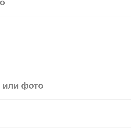
мо
у или фото