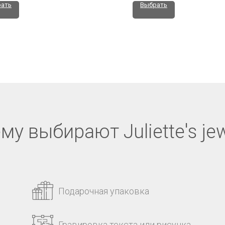
ать
Выбрать
му выбирают Juliette's jew
Подарочная упаковка
Гравировка текста или рисунка