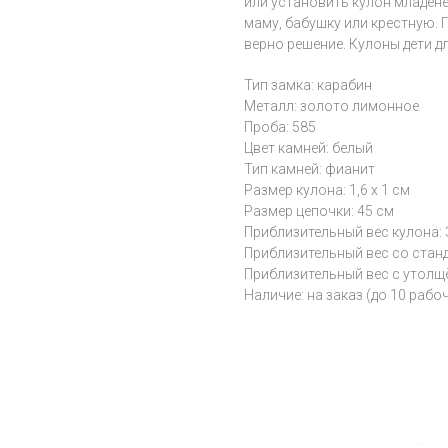
или установить кулон младене
маму, бабушку или крестную. 
верно решение. Кулоны дети д
Тип замка: карабин
Металл: золото лимонное
Проба: 585
Цвет камней: белый
Тип камней: фианит
Размер кулона: 1,6 х 1 см
Размер цепочки: 45 см
Приблизительный вес кулона: 3
Приблизительный вес со станда
Приблизительный вес с утолщён
Наличие: на заказ (до 10 рабо