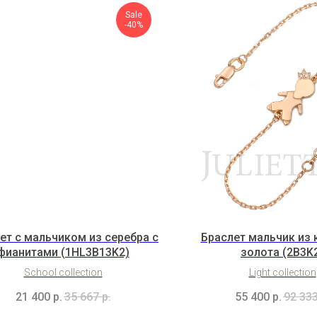
Sale
-40%
ет с мальчиком из серебра с
Браслет мальчик из 
фианитами (1HL3B13K2)
золота (2B3K
School collection
Light collection
21 400
р.
35 667
р.
55 400
р.
92 33