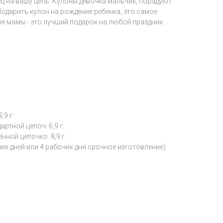
ц на вашу цепь. Кулоны девочка мальчик, порадуют
Подарить кулон на рождение ребенка, это самое
ля мамы - это лучший подарок на любой праздник.
,9 г.
ртной цепоч: 6,9 г.
ной цепочко: 8,9 г.
чих дней или 4 рабочих дня срочное изготовление)