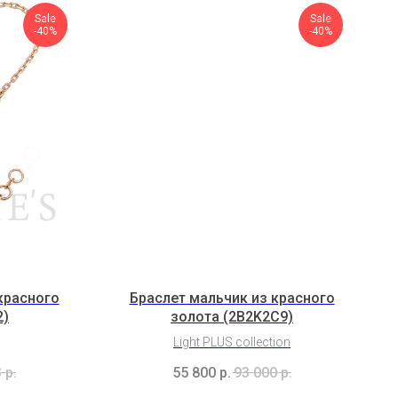
Sale
Sale
-40%
-40%
красного
Браслет мальчик из красного
2)
золота (2B2K2С9)
Light PLUS collection
3
р.
55 800
р.
93 000
р.