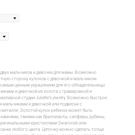
 двух мальчиков и девочки для мамы. Возможно
атную сторону кулонов с девочкой и мальчиком.
т самым ценным украшением для его обладательницы.
чиками и девочкой из золота с гравировкой и
елирной студии Juliette's jewelry. Возможно быстрое
я мальчиками и девочкой или подвески с
м металле. Золотой кулон ребенок может быть
камнями, такими как бриллианты, сапфиры, рубины,
 оригинальными кристаллами Swarovski или
анки любого цвета. Цепочку можно сделать толще