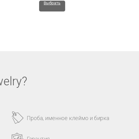
Выбрать
elry?
Проба, именное клеймо и бирка
Гарантия