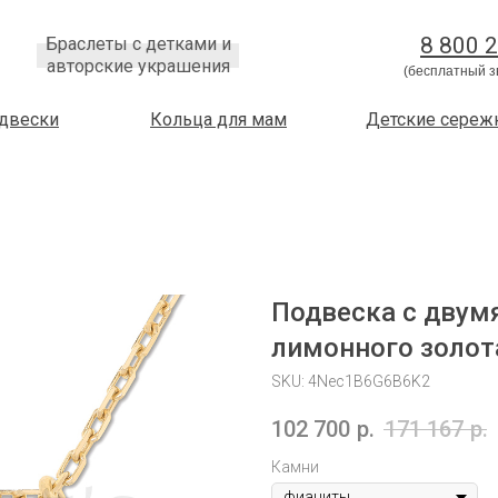
8 800 
Браслеты с детками и
авторские украшения
(бесплатный з
двески
Кольца для мам
Детские сереж
Подвеска с двум
лимонного золот
SKU:
4Nec1B6G6B6K2
102 700
р.
171 167
р.
Камни