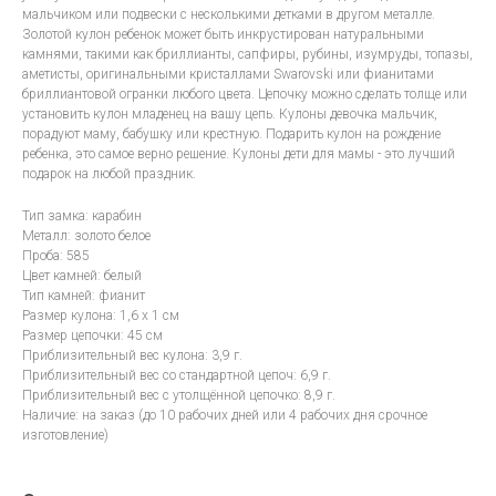
мальчиком или подвески с несколькими детками в другом металле.
Золотой кулон ребенок может быть инкрустирован натуральными
камнями, такими как бриллианты, сапфиры, рубины, изумруды, топазы,
аметисты, оригинальными кристаллами Swarovski или фианитами
бриллиантовой огранки любого цвета. Цепочку можно сделать толще или
установить кулон младенец на вашу цепь. Кулоны девочка мальчик,
порадуют маму, бабушку или крестную. Подарить кулон на рождение
ребенка, это самое верно решение. Кулоны дети для мамы - это лучший
подарок на любой праздник.
Тип замка: карабин
Металл: золото белое
Проба: 585
Цвет камней: белый
Тип камней: фианит
Размер кулона: 1,6 х 1 см
Размер цепочки: 45 см
Приблизительный вес кулона: 3,9 г.
Приблизительный вес со стандартной цепоч: 6,9 г.
Приблизительный вес с утолщённой цепочко: 8,9 г.
Наличие: на заказ (до 10 рабочих дней или 4 рабочих дня срочное
изготовление)