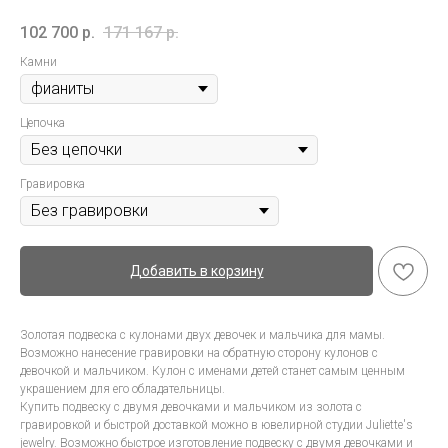
102 700
р.
171 167
р.
Камни
Цепочка
Гравировка
Добавить в корзину
Золотая подвеска с кулонами двух девочек и мальчика для мамы.
Возможно нанесение гравировки на обратную сторону кулонов с
девочкой и мальчиком. Кулон с именами детей станет самым ценным
украшением для его обладательницы.
Купить подвеску с двумя девочками и мальчиком из золота с
гравировкой и быстрой доставкой можно в ювелирной студии Juliette's
jewelry. Возможно быстрое изготовление подвеску с двумя девочками и