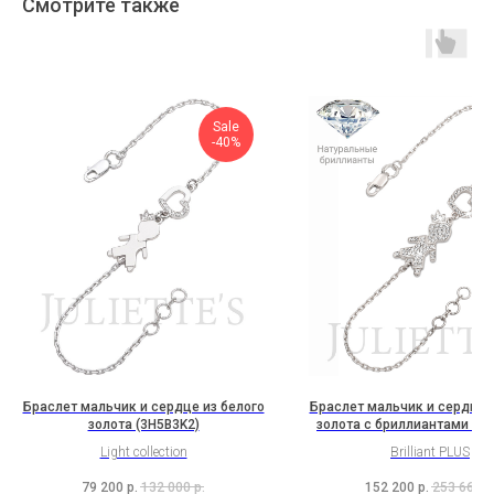
Смотрите также
Sale
-40%
Браслет мальчик и сердце из белого
Браслет мальчик и сердце и
золота (3H5B3K2)
золота с бриллиантами (3H
Light collection
Brilliant PLUS
79 200
р.
132 000
р.
152 200
р.
253 667
р