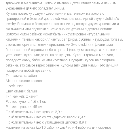
девочкой и мальчиком. Кулон с именами детей станет самым ценным
украшением для его обладательницы.
Купить подвеску с двумя девочками и мальчиком из золота с
гравировкой и быстрой доставкой можно в ювелирной студии Juliette's
jewelry. Возможно быстрое изготовление подвеску с двумя девочками и
мальчиком или подвески с несколькими детками в другом металле.
Золотой кулон ребенок может быть инкрустирован натуральными
камнями, такими как бриллианты, сапфиры, рубины, изумруды, топазы,
аметисты, оригинальными кристаллами Swarovski или фианитами
бриллиантовой огранки любого цвета. Цепочку можно сделать толще или
установить кулон младенец на вашу цепь. Кулоны девочка мальчик,
порадуют маму, бабушку или крестную. Подарить кулон на рождение
ребенка, это самое верно решение. Кулоны дети для мамы - это лучший
подарок на любой праздник.
Тип замка: карабин
Металл: золото красное
Проба: 585
Цвет камней: белый
Тип камней: фианит
Размер кулона: 1,6 х 1 см
Размер цепочки: 45 см
Приблизительный вес кулона: 3,9 г.
Приблизительный вес со стандартной цепоч: 6,9 г.
Приблизительный вес с утолщённой цепочко: 8,9 г.
Наличие: на заказ (до 10 рабочих дней или 4 рабочих дня срочное