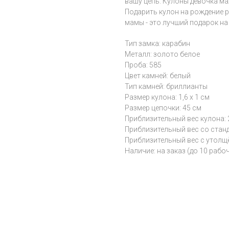
вашу цепь. Кулоны девочка ма
Подарить кулон на рождение р
мамы - это лучший подарок на
Тип замка: карабин
Металл: золото белое
Проба: 585
Цвет камней: белый
Тип камней: бриллианты
Размер кулона: 1,6 х 1 см
Размер цепочки: 45 см
Приблизительный вес кулона: 2
Приблизительный вес со станда
Приблизительный вес с утолщён
Наличие: на заказ (до 10 рабо