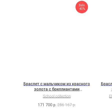
Sale
-40%
Браслет с мальчиком из красного
Брасл
золота с бриллиантами
(2HL3B13K2T2b)
School collection
E
171 700
р.
286 167
р.