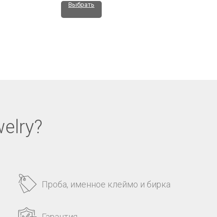
Выбрать
elry?
Проба, именное клеймо и бирка
Гарантия