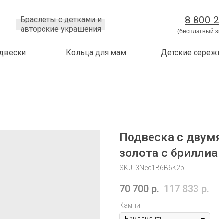
8 800 
Браслеты с детками и
авторские украшения
(бесплатный з
двески
Кольца для мам
Детские сереж
Подвеска с двум
золота с брилли
SKU:
3Nec1B6B6K2b
70 700
р.
117 833
р.
Камни