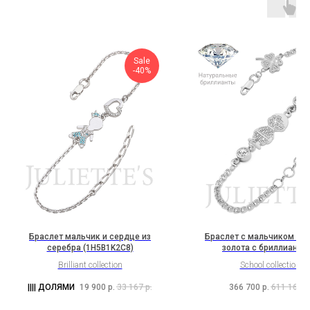
Sale
-40%
Браслет мальчик и сердце из
Браслет с мальчиком из 
серебра (1H5B1K2C8)
золота с бриллианта
(3C1B13C1Cl3K2Bc1b
Brilliant collection
School collection
19 900
р.
33 167
р.
366 700
р.
611 167
р