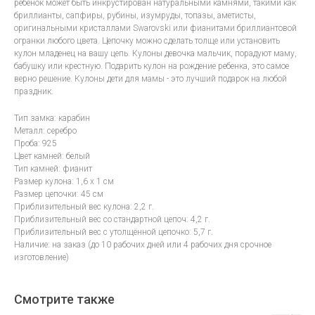
ребенок может быть инкрустирован натуральными камнями, такими как
бриллианты, сапфиры, рубины, изумруды, топазы, аметисты,
оригинальными кристаллами Swarovski или фианитами бриллиантовой
огранки любого цвета. Цепочку можно сделать толще или установить
кулон младенец на вашу цепь. Кулоны девочка мальчик, порадуют маму,
бабушку или крестную. Подарить кулон на рождение ребенка, это самое
верно решение. Кулоны дети для мамы - это лучший подарок на любой
праздник.
Тип замка: карабин
Металл: серебро
Проба: 925
Цвет камней: белый
Тип камней: фианит
Размер кулона: 1,6 х 1 см
Размер цепочки: 45 см
Приблизительный вес кулона: 2,2 г.
Приблизительный вес со стандартной цепоч: 4,2 г.
Приблизительный вес с утолщённой цепочко: 5,7 г.
Наличие: на заказ (до 10 рабочих дней или 4 рабочих дня срочное
изготовление)
Смотрите также