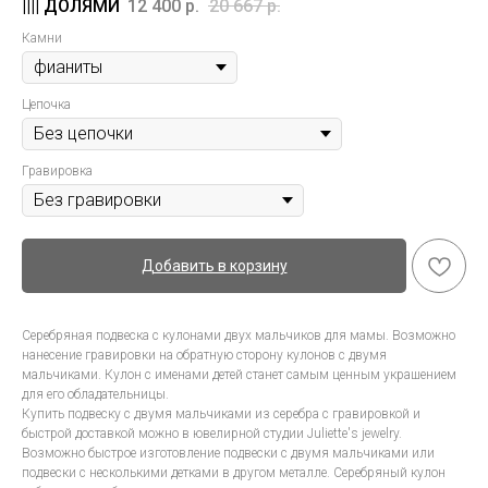
12 400
р.
20 667
р.
Камни
Цепочка
Гравировка
Добавить в корзину
Серебряная подвеска с кулонами двух мальчиков для мамы. Возможно
нанесение гравировки на обратную сторону кулонов с двумя
мальчиками. Кулон с именами детей станет самым ценным украшением
для его обладательницы.
Купить подвеску с двумя мальчиками из серебра с гравировкой и
быстрой доставкой можно в ювелирной студии Juliette's jewelry.
Возможно быстрое изготовление подвески с двумя мальчиками или
подвески с несколькими детками в другом металле. Серебряный кулон