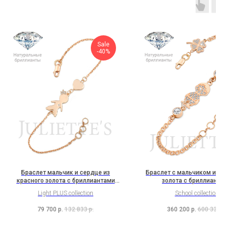
Sale
-40%
Браслет мальчик и сердце из
Браслет с мальчиком из к
красного золота с бриллиантами
золота с бриллианта
(2H1B2K2b)
(2C1B13C1Cl3K2Bc1b
Light PLUS collection
School collection
79 700
р.
132 833
р.
360 200
р.
600 333
р