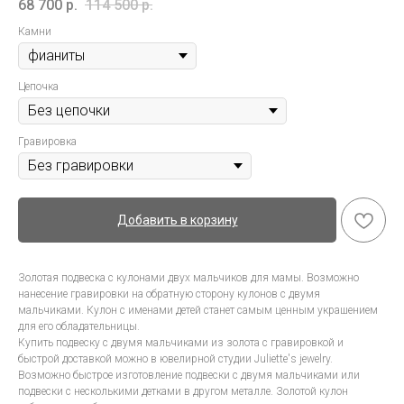
68 700
р.
114 500
р.
Камни
Цепочка
Гравировка
Добавить в корзину
Золотая подвеска с кулонами двух мальчиков для мамы. Возможно
нанесение гравировки на обратную сторону кулонов с двумя
мальчиками. Кулон с именами детей станет самым ценным украшением
для его обладательницы.
Купить подвеску с двумя мальчиками из золота с гравировкой и
быстрой доставкой можно в ювелирной студии Juliette's jewelry.
Возможно быстрое изготовление подвески с двумя мальчиками или
подвески с несколькими детками в другом металле. Золотой кулон