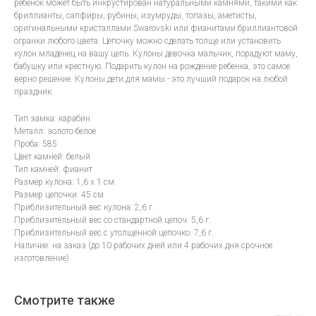
ребенок может быть инкрустирован натуральными камнями, такими как
бриллианты, сапфиры, рубины, изумруды, топазы, аметисты,
оригинальными кристаллами Swarovski или фианитами бриллиантовой
огранки любого цвета. Цепочку можно сделать толще или установить
кулон младенец на вашу цепь. Кулоны девочка мальчик, порадуют маму,
бабушку или крестную. Подарить кулон на рождение ребенка, это самое
верно решение. Кулоны дети для мамы - это лучший подарок на любой
праздник.
Тип замка: карабин
Металл: золото белое
Проба: 585
Цвет камней: белый
Тип камней: фианит
Размер кулона: 1,6 х 1 см
Размер цепочки: 45 см
Приблизительный вес кулона: 2,6 г.
Приблизительный вес со стандартной цепоч: 5,6 г.
Приблизительный вес с утолщённой цепочко: 7,6 г.
Наличие: на заказ (до 10 рабочих дней или 4 рабочих дня срочное
изготовление)
Смотрите также