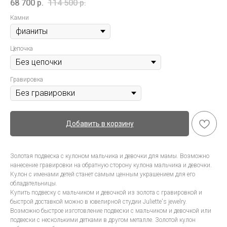
68 700
р.
114 500
р.
Камни
Цепочка
Гравировка
Добавить в корзину
Золотая подвеска с кулоном мальчика и девочки для мамы. Возможно
нанесение гравировки на обратную сторону кулона мальчика и девочки.
Кулон с именами детей станет самым ценным украшением для его
обладательницы.
Купить подвеску с мальчиком и девочкой из золота с гравировкой и
быстрой доставкой можно в ювелирной студии Juliette's jewelry.
Возможно быстрое изготовление подвески с мальчиком и девочкой или
подвески с несколькими детками в другом металле. Золотой кулон