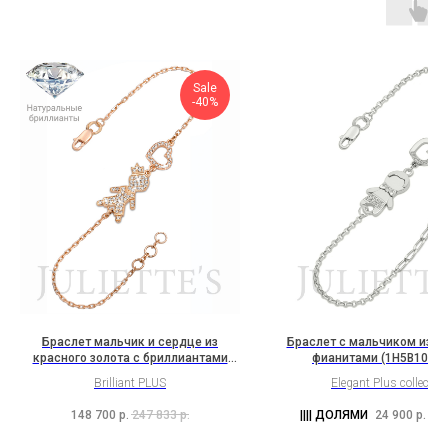
Sale
-40%
Браслет мальчик и сердце из
Браслет с мальчиком из с
красного золота с бриллиантами
фианитами (1H5B10K2S
(2H7B8K2b)
Brilliant PLUS
Elegant Plus collectio
148 700
р.
247 833
р.
24 900
р.
41 