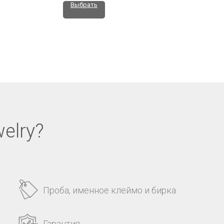
Выбрать
elry?
Проба, именное клеймо и бирка
Гарантия