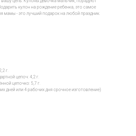
 вашу цепь. Кулоны девочка мальчик, порадуют
Подарить кулон на рождение ребенка, это самое
ля мамы - это лучший подарок на любой праздник.
,2 г.
ртной цепоч: 4,2 г.
ной цепочко: 5,7 г.
чих дней или 4 рабочих дня срочное изготовление)