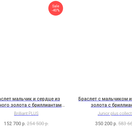
Sale
-40%
слет мальчик и сердце из
Браслет с мальчиком и
ного золота с бриллиантами
золота с бриллиа
(2H8B8K2b)
(2C1B9C1Cl3K2B
Brilliant PLUS
Junior plus collec
152 700
р.
254 500
р.
350 200
р.
583 6