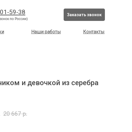
201-59-38
Заказать звонок
вонок по России)
ки
Наши работы
Контакты
чиком и девочкой из серебра
.
20 667
р.