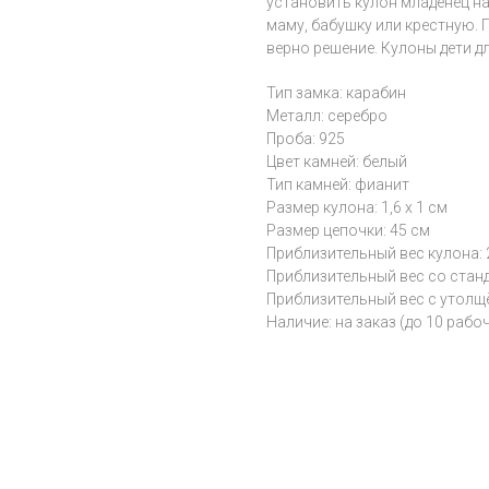
установить кулон младенец на
маму, бабушку или крестную. 
верно решение. Кулоны дети д
Тип замка: карабин
Металл: серебро
Проба: 925
Цвет камней: белый
Тип камней: фианит
Размер кулона: 1,6 х 1 см
Размер цепочки: 45 см
Приблизительный вес кулона: 2
Приблизительный вес со станда
Приблизительный вес с утолщён
Наличие: на заказ (до 10 рабо