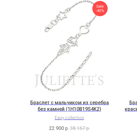
Sale
-40%
Браслет с мальчиком из серебра
Бра
без камней (1H10B19S4K2)
крас
Easy collection
22 900
р.
38 167
р.