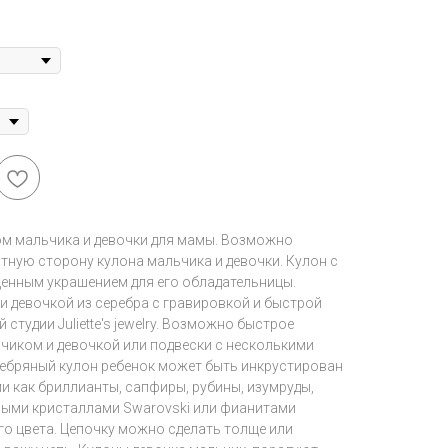
ом мальчика и девочки для мамы. Возможно
тную сторону кулона мальчика и девочки. Кулон с
ценным украшением для его обладательницы.
и девочкой из серебра с гравировкой и быстрой
тудии Juliette's jewelry. Возможно быстрое
ьчиком и девочкой или подвески с несколькими
еребряный кулон ребенок может быть инкрустирован
и как бриллианты, сапфиры, рубины, изумруды,
ными кристаллами Swarovski или фианитами
о цвета. Цепочку можно сделать толще или