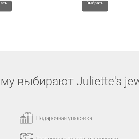
ать
Выбрать
му выбирают Juliette's jew
Подарочная упаковка
Гравировка текста или рисунка