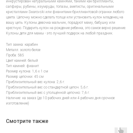
инкрустирован натуральными камнями, такими как бриллианты,
сапфиры, рубины, изумруды, топазы, аметисты, оригинальными
кристаллами Swarovski или фианитами бриллиантовой огранки любого
цвета. Цепочку можно сделать толще или установить кулон младенец на
вашу цепь. Кулоны девочка мальчик, порадуют маму, бабушку или
крестную. Подарить кулон на рождение ребенка, это самое верно решение.
Кулоны дети для мамы - это лучший подарок на любой праздник.
Тип замка: карабин
Металл: золото белое
Проба: 585
Цвет камней: белый
Тип камней: фианит
Размер кулона: 1,6 х 1 см
Размер цепочки: 45 см
Приблизительный вес кулона: 2,6 г.
Приблизительный вес со стандартной цепоч: 5,6 г.
Приблизительный вес с утолщённой цепочко: 7,6 г.
Наличие: на заказ (до 10 рабочих дней или 4 рабочих дня срочное
изготовление)
Смотрите также