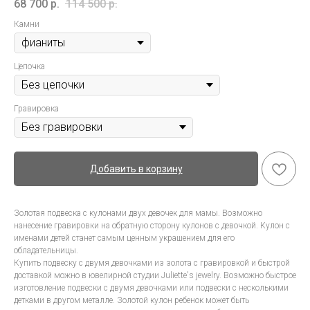
68 700
р.
114 500
р.
Камни
Цепочка
Гравировка
Добавить в корзину
Золотая подвеска с кулонами двух девочек для мамы. Возможно
нанесение гравировки на обратную сторону кулонов с девочкой. Кулон с
именами детей станет самым ценным украшением для его
обладательницы.
Купить подвеску с двумя девочками из золота с гравировкой и быстрой
доставкой можно в ювелирной студии Juliette's jewelry. Возможно быстрое
изготовление подвески с двумя девочками или подвески с несколькими
детками в другом металле. Золотой кулон ребенок может быть