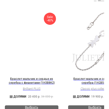
Sale
-40%
Браслет мальчик и сердце из
Браслет мальчик и серд
серебра с фианитами (1H3B8K2)
серебра (1H2B5K2)
Brilliant PLUS
Classic plus collectio
20 400
р.
34 000
р.
19 900
р.
33 
Выбрать
Выбрать