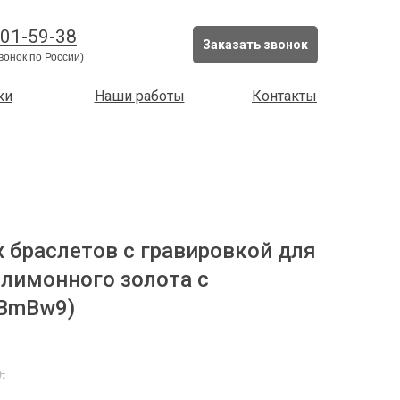
201-59-38
Заказать звонок
вонок по России)
ки
Наши работы
Контакты
 браслетов с гравировкой для
з лимонного золота с
4BmBw9)
.