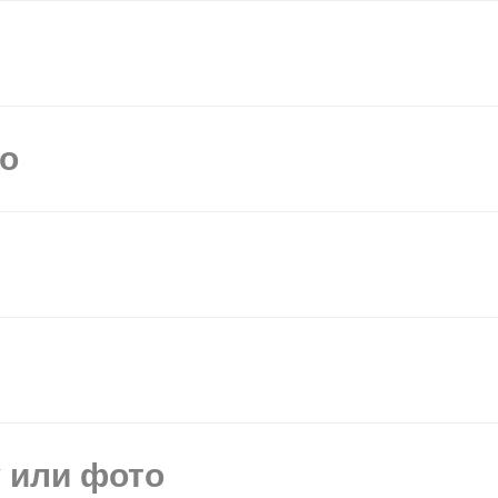
мо
у или фото