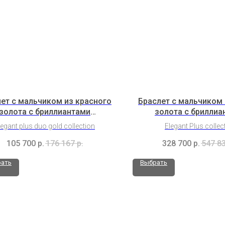
ет с мальчиком из красного
Браслет с мальчиком 
золота с бриллиантами
золота с бриллиа
(2H5B11ShK2b)
(3C1B10C1Cl2K2B
legant plus duo gold collection
Elegant Plus collec
105 700
р.
176 167
р.
328 700
р.
547 8
ать
Выбрать