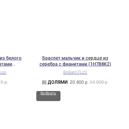
из белого
Браслет мальчик и сердце из
нтами
серебра с фианитами (1H7B8K2)
c1b)
tion
Brilliant PLUS
33
р.
20 400
р.
34 000
р.
Выбрать