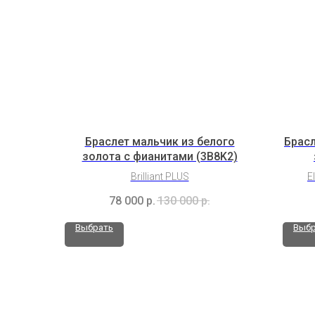
Браслет мальчик из белого
Брасл
золота с фианитами (3B8K2)
Brilliant PLUS
E
78 000
р.
130 000
р.
Выбрать
Выбр