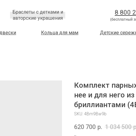
8 800 
Браслеты с детками и
авторские украшения
(бесплатный з
двески
Кольца для мам
Детские сереж
Комплект парных
нее и для него и
бриллиантами (
SKU:
4Bm9Bw9b
620 700
р.
1 034 500
р