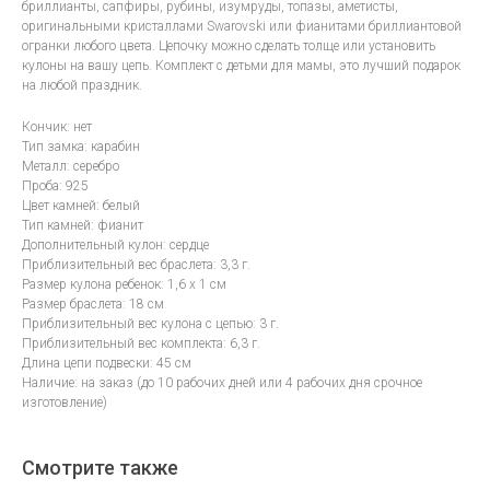
бриллианты, сапфиры, рубины, изумруды, топазы, аметисты,
оригинальными кристаллами Swarovski или фианитами бриллиантовой
огранки любого цвета. Цепочку можно сделать толще или установить
кулоны на вашу цепь. Комплект с детьми для мамы, это лучший подарок
на любой праздник.
Кончик: нет
Тип замка: карабин
Металл: серебро
Проба: 925
Цвет камней: белый
Тип камней: фианит
Дополнительный кулон: сердце
Приблизительный вес браслета: 3,3 г.
Размер кулона ребенок: 1,6 х 1 см
Размер браслета: 18 см
Приблизительный вес кулона с цепью: 3 г.
Приблизительный вес комплекта: 6,3 г.
Длина цепи подвески: 45 см
Наличие: на заказ (до 10 рабочих дней или 4 рабочих дня срочное
изготовление)
Смотрите также