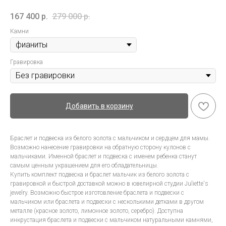
167 400
р.
279 000
р.
Камни
Гравировка
Добавить в корзину
Браслет и подвеска из белого золота с мальчиком и сердцем для мамы.
Возможно нанесение гравировки на обратную сторону кулонов с
мальчиками. Именной браслет и подвеска с именем ребенка станут
самым ценным украшением для его обладательницы.
Купить комплект подвеска и браслет мальчик из белого золота с
гравировкой и быстрой доставкой можно в ювелирной студии Juliette's
jewelry. Возможно быстрое изготовление браслета и подвески с
мальчиком или браслета и подвески с несколькими детками в другом
металле (красное золото, лимонное золото, серебро). Доступна
инкрустация браслета и подвески с мальчиком натуральными камнями,