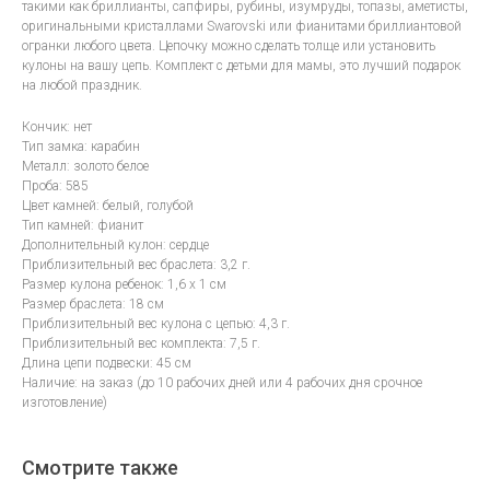
такими как бриллианты, сапфиры, рубины, изумруды, топазы, аметисты,
оригинальными кристаллами Swarovski или фианитами бриллиантовой
огранки любого цвета. Цепочку можно сделать толще или установить
кулоны на вашу цепь. Комплект с детьми для мамы, это лучший подарок
на любой праздник.
Кончик: нет
Тип замка: карабин
Металл: золото белое
Проба: 585
Цвет камней: белый, голубой
Тип камней: фианит
Дополнительный кулон: сердце
Приблизительный вес браслета: 3,2 г.
Размер кулона ребенок: 1,6 х 1 см
Размер браслета: 18 см
Приблизительный вес кулона с цепью: 4,3 г.
Приблизительный вес комплекта: 7,5 г.
Длина цепи подвески: 45 см
Наличие: на заказ (до 10 рабочих дней или 4 рабочих дня срочное
изготовление)
Смотрите также