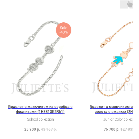
Sale
-40%
Браслет с мальчиком из серебра с
Браслет с мальчиком из к
фианитами (1H3B13K2Rh1)
золота с эмалью (2H9B
School collection
Junior Color collection
25 900
р.
43 167
р.
76 700
р.
127 833
р.