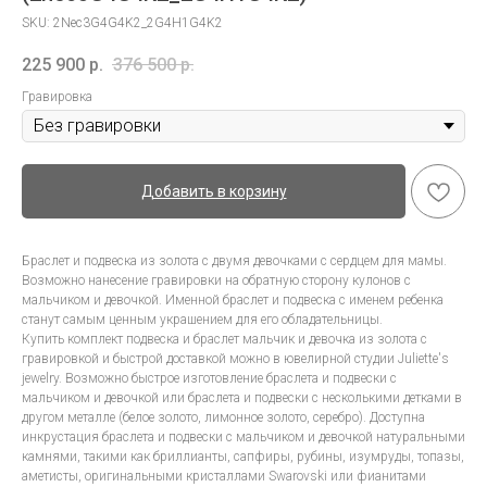
SKU:
2Nec3G4G4K2_2G4H1G4K2
225 900
р.
376 500
р.
Гравировка
Добавить в корзину
Браслет и подвеска из золота с двумя девочками с сердцем для мамы.
Возможно нанесение гравировки на обратную сторону кулонов с
мальчиком и девочкой. Именной браслет и подвеска с именем ребенка
станут самым ценным украшением для его обладательницы.
Купить комплект подвеска и браслет мальчик и девочка из золота с
гравировкой и быстрой доставкой можно в ювелирной студии Juliette's
jewelry. Возможно быстрое изготовление браслета и подвески с
мальчиком и девочкой или браслета и подвески с несколькими детками в
другом металле (белое золото, лимонное золото, серебро). Доступна
инкрустация браслета и подвески с мальчиком и девочкой натуральными
камнями, такими как бриллианты, сапфиры, рубины, изумруды, топазы,
аметисты, оригинальными кристаллами Swarovski или фианитами