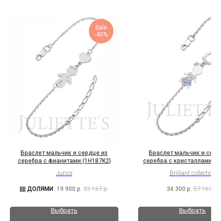
Sale
-40%
Браслет мальчик и сердце из
Браслет мальчик и серд
серебра с фианитами (1H1B7K2)
серебра с кристаллами Sw
(1H5B1K2Sw9)
Junior
Brilliant collection
19 900
р.
33 167
р.
34 300
р.
57 167
р.
Выбрать
Выбрать