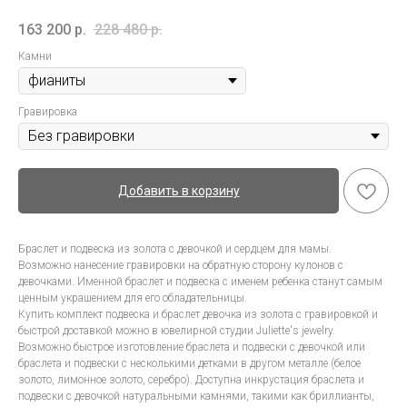
163 200
р.
228 480
р.
Камни
Гравировка
Добавить в корзину
Браслет и подвеска из золота с девочкой и сердцем для мамы.
Возможно нанесение гравировки на обратную сторону кулонов с
девочками. Именной браслет и подвеска с именем ребенка станут самым
ценным украшением для его обладательницы.
Купить комплект подвеска и браслет девочка из золота с гравировкой и
быстрой доставкой можно в ювелирной студии Juliette's jewelry.
Возможно быстрое изготовление браслета и подвески с девочкой или
браслета и подвески с несколькими детками в другом металле (белое
золото, лимонное золото, серебро). Доступна инкрустация браслета и
подвески с девочкой натуральными камнями, такими как бриллианты,