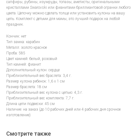
сапфиры, рубины, изумруды, топазы, аметисты, оригинальными
кристаллами Swarovski или фианитами бриллиантовой огранки любого
цвета. Цепочку можно сделать толще или установить кулоны на вашу
цепь. Комплект с детьми для мамы, это лучший подарок на любой
праздник.
Кончик: нет
Тип замка: карабин
Металл: золото красное
Проба: 585
Цвет камней: белый, розовый
Тип камней: фианит
Дополнительный кулон: сердце
Приблизительный вес браслета: 3,4 г.
Размер кулона ребенок: 1,6 х 1 см
Размер браслета: 18 см
Приблизительный вес кулона с цепью: 4,3 г.
Приблизительный вес комплекта: 7,7 г.
Длина цепи подвески: 45 см
Наличие: на заказ (до 10 рабочих дней или 4 рабочих дня срочное
изготовление)
Смотрите также