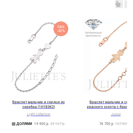
Sale
-40%
Браслет мальчик и сердце из
Браслет мальчик и серд
серебра (1H1B3K2)
красного золота с брилл
(2H1B7K2b)
Light collection
Junior
19 900
р.
33 167
р.
76 700
р.
127 833
р.