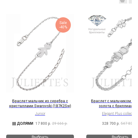
Sale
-40%
Браслет мальчик из серебра с
Браслет с мальчиком из 
кристаллами Swarovski (1B7K2Sw)
золота с бриллианта
(3C1B10C1Cl2K2Bc1b
Junior
Elegant Plus collectio
17 800
р.
29 666
р.
328 700
р.
547 833
р
Выбрать
Выбрать