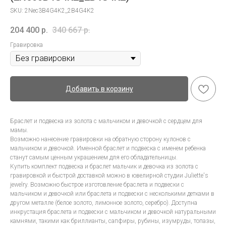
SKU:
2Nec3B4G4K2_2B4G4K2
204 400
р.
340 667
р.
Гравировка
Добавить в корзину
Браслет и подвеска из золота с мальчиком и девочкой с сердцем для
мамы.
Возможно нанесение гравировки на обратную сторону кулонов с
мальчиком и девочкой. Именной браслет и подвеска с именем ребенка
станут самым ценным украшением для его обладательницы.
Купить комплект подвеска и браслет мальчик и девочка из золота с
гравировкой и быстрой доставкой можно в ювелирной студии Juliette's
jewelry. Возможно быстрое изготовление браслета и подвески с
мальчиком и девочкой или браслета и подвески с несколькими детками в
другом металле (белое золото, лимонное золото, серебро). Доступна
инкрустация браслета и подвески с мальчиком и девочкой натуральными
камнями, такими как бриллианты, сапфиры, рубины, изумруды, топазы,