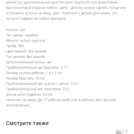
аметисты, оригинальными кристаллами Swarovski или фианитами
бриллиантовой огранки любого цвета. Цепочку можно сделать толще или
установить кулоны на вашу цепь. Комплект с детьми для мамы, это
лучший подарок на любой праздник.
Кончик: нет
Тип замка: карабин
Металл: золото красное
Проба: 585
Цвет камней: без камней
Тип камней: без камней
Дополнительный кулон: нет
Приблизительный вес браслета: 3,7 г.
Размер кулона ребенок: 1,6 х 1 см
Размер браслета: 18 см
Приблизительный вес кулона с цепью: 5,6 г.
Приблизительный вес комплекта: 9,3 г.
Длина цепи подвески: 45 см
Наличие: на заказ (до 10 рабочих дней или 4 рабочих дня срочное
изготовление)
Смотрите также