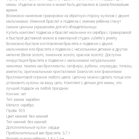
мамы. Изделие в наличии и может быть доставлено в самое ближайшее
время.
Возможно нанесение гравировки на обратную сторону кулонов с двумя
мальчиками. Именной браслет и подвеска с именем ребенка станут
самым ценным украшением для его обладательницы.
Купить комплект подвеска и браслет мальчики из серебра с гравировкой
и быстрой доставкой можно в ювелирной студии Juliette's jewelry.
Возможно быстрое изготовление браслета и подвески с двумя
мальчиками или браслета и подвески с несколькими детками в другом
металле (белое золото, лимонное золото, красное золото). Доступна
инкрустация браслета и подвески с мальчиками натуральными
камнями, такими как бриллианты, сапфиры, рубины, изумруды, топазы,
аметисты, оригинальными кристаллами Swarovski или фианитами
бриллиантовой огранки любого цвета. Цепочку можно сделать толще или
установить кулоны на вашу цепь. Комплект с детьми для мамы, это
лучший подарок на любой праздник.
Кончик: нет
Тип замка: карабин
Металл: серебро
Проба: 925
Цвет камней: без камней
Тип камней: без камней
Дополнительный кулон: сердце
Приблизительный вес браслета: 3,7 г.
Размер кулона ребенок: 1,6 х 1 см