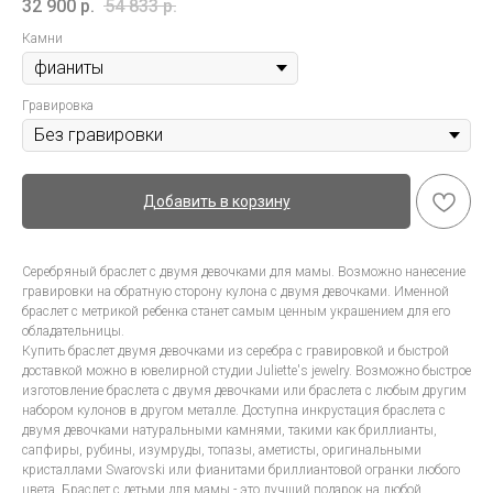
32 900
р.
54 833
р.
Камни
Гравировка
Добавить в корзину
Серебряный браслет с двумя девочками для мамы. Возможно нанесение
гравировки на обратную сторону кулона с двумя девочками. Именной
браслет с метрикой ребенка станет самым ценным украшением для его
обладательницы.
Купить браслет двумя девочками из серебра с гравировкой и быстрой
доставкой можно в ювелирной студии Juliette's jewelry. Возможно быстрое
изготовление браслета с двумя девочками или браслета с любым другим
набором кулонов в другом металле. Доступна инкрустация браслета с
двумя девочками натуральными камнями, такими как бриллианты,
сапфиры, рубины, изумруды, топазы, аметисты, оригинальными
кристаллами Swarovski или фианитами бриллиантовой огранки любого
цвета. Браслет с детьми для мамы - это лучший подарок на любой