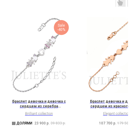
Sale
-40%
Браслет девочка и девочка с
Браслет девочка и дево
сердцем из серебра
сердцем из красного з
(1G1H5G1K2C9C3)
(2G6H1G6K2)
Brilliant collection
Elegant collection
23 900
р.
39 833
р.
107 700
р.
179 500
р