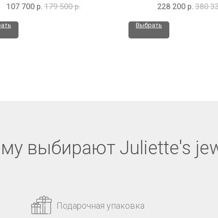
107 700
р.
179 500
р.
228 200
р.
380 3
ать
Выбрать
му выбирают Juliette's jew
Подарочная упаковка