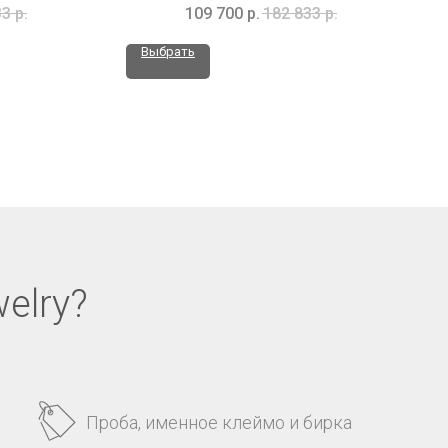
33
р.
109 700
р.
182 833
р.
Выбрать
elry?
Проба, именное клеймо и бирка