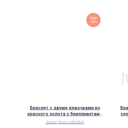
Sale
-40%
Браслет с двумя девочками из
Бра
красного золота с бриллиантами
се
(2G9H3G9K2Nn1b)
Junior plus collection