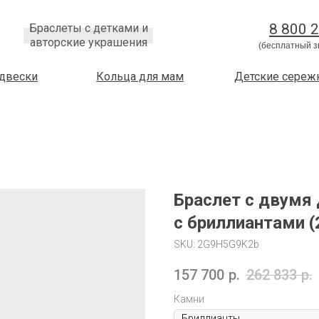
8 800 
Браслеты с детками и
авторские украшения
(бесплатный з
двески
Кольца для мам
Детские сереж
Браслет с двумя 
с бриллиантами 
SKU:
2G9H5G9K2b
157 700
р.
262 833
р.
Камни