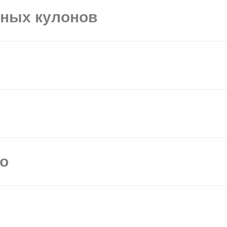
ьных кулонов
мо