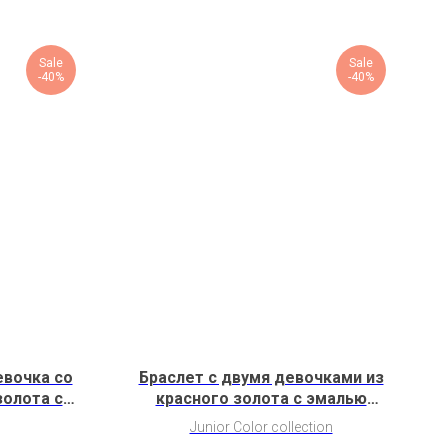
Sale
Sale
-40%
-40%
евочка со
Браслет с двумя девочками из
золота с
красного золота с эмалью
S1G8K2b)
(2G18H9G18K2)
Junior Color collection