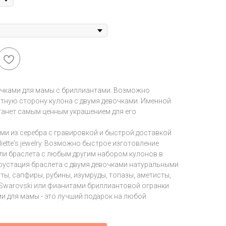
очками для мамы с бриллиантами. Возможно
атную сторону кулона с двумя девочками. Именной
станет самым ценным украшением для его
ми из серебра с гравировкой и быстрой доставкой
ette's jewelry. Возможно быстрое изготовление
или браслета с любым другим набором кулонов в
крустация браслета с двумя девочками натуральными
ты, сапфиры, рубины, изумруды, топазы, аметисты,
Swarovski или фианитами бриллиантовой огранки
ми для мамы - это лучший подарок на любой