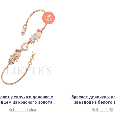
Sale
-40%
слет девочка и девочка с
Браслет девочка и д
рдцем из красного золота
звездой из белого 
(2G1H5G1K2C9C3)
бриллиантами (3G8
Brilliant collection
Brilliant PLUS