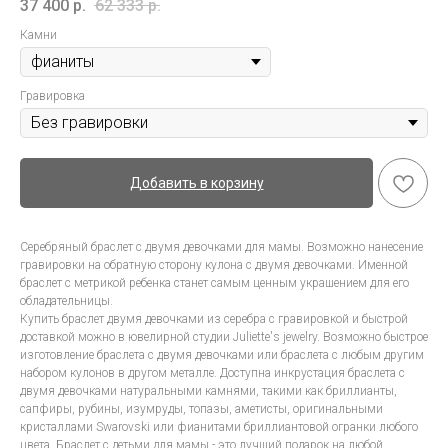
37 400
р.
62 333
р.
Камни
Гравировка
Добавить в корзину
Серебряный браслет с двумя девочками для мамы. Возможно нанесение
гравировки на обратную сторону кулона с двумя девочками. Именной
браслет с метрикой ребенка станет самым ценным украшением для его
обладательницы.
Купить браслет двумя девочками из серебра с гравировкой и быстрой
доставкой можно в ювелирной студии Juliette's jewelry. Возможно быстрое
изготовление браслета с двумя девочками или браслета с любым другим
набором кулонов в другом металле. Доступна инкрустация браслета с
двумя девочками натуральными камнями, такими как бриллианты,
сапфиры, рубины, изумруды, топазы, аметисты, оригинальными
кристаллами Swarovski или фианитами бриллиантовой огранки любого
цвета. Браслет с детьми для мамы - это лучший подарок на любой