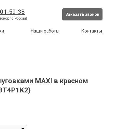
201-59-38
Заказать звонок
вонок по России)
ки
Наши работы
Контакты
пуговками MAXI в красном
BT4P1K2)