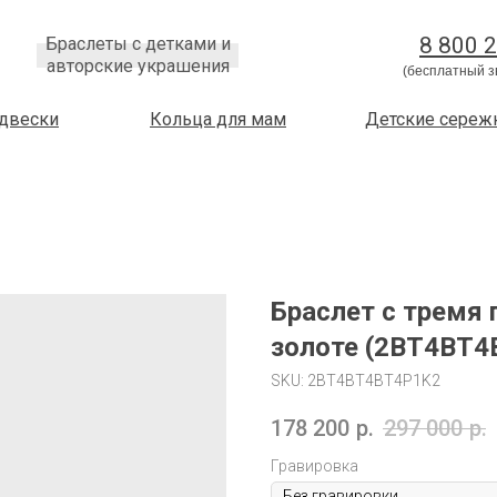
8 800 
Браслеты с детками и
авторские украшения
(бесплатный з
двески
Кольца для мам
Детские сереж
Браслет с тремя 
золоте (2BT4BT4
SKU:
2BT4BT4BT4P1K2
178 200
р.
297 000
р.
Гравировка