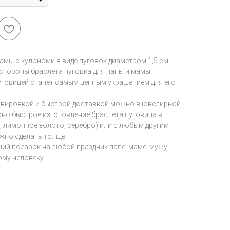
амы с кулономи в виде пуговок диаметром 1,5 см.
стороны браслета пуговка для папы и мамы.
уговицей станет самым ценным украшением для его
равировкой и быстрой доставкой можно в ювелирной
зможно быстрое изготовление браслета пуговица в
, лимонное золото, серебро) или с любым другим
жно сделать толще.
ший подарок на любой праздник папе, маме, мужу,
ому человеку.