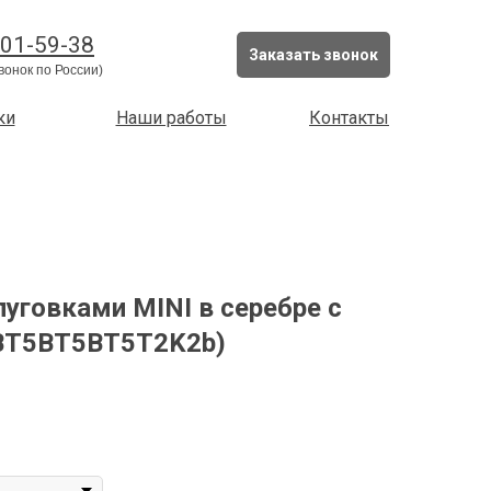
201-59-38
Заказать звонок
вонок по России)
ки
Наши работы
Контакты
пуговками MINI в серебре с
1BT5BT5BT5T2K2b)