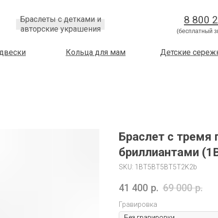
8 800 
Браслеты с детками и
авторские украшения
(бесплатный з
двески
Кольца для мам
Детские сереж
Браслет с тремя 
бриллиантами (
SKU:
1BT5BT5BT5T2K2b
41 400
р.
69 000
р.
Гравировка