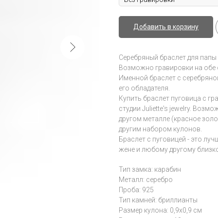
Добавить в корзину
Серебряный браслет для папы 
Возможно гравировки на обе 
Именной браслет с серебряно
его обладателя.
Купить браслет пуговица с г
студии Juliette's jewelry. Во
другом металле (красное золо
другим набором кулонов.
Браслет с пуговицей - это луч
жене и любому другому близк
Тип замка: карабин
Металл: серебро
Проба: 925
Тип камней: бриллианты
Размер кулона: 0,9x0,9 см