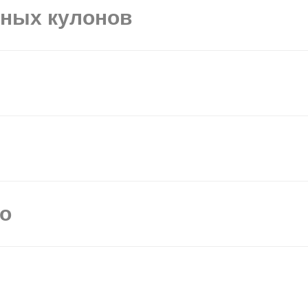
ьных кулонов
мо