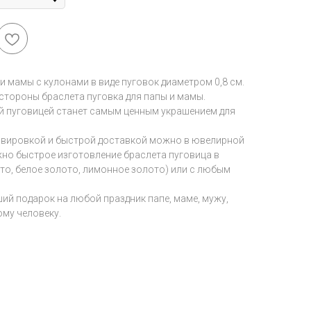
и мамы с кулонами в виде пуговок диаметром 0,8 см.
стороны браслета пуговка для папы и мамы.
й пуговицей станет самым ценным украшением для
равировкой и быстрой доставкой можно в ювелирной
зможно быстрое изготовление браслета пуговица в
то, белое золото, лимонное золото) или с любым
ший подарок на любой праздник папе, маме, мужу,
ому человеку.