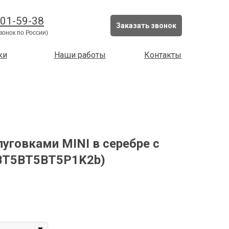
201-59-38
Заказать звонок
вонок по России)
ки
Наши работы
Контакты
пуговками MINI в серебре с
1BT5BT5BT5P1K2b)