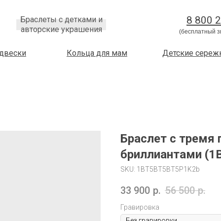
8 800 
Браслеты с детками и
авторские украшения
(бесплатный з
двески
Кольца для мам
Детские сереж
Браслет с тремя 
бриллиантами (
SKU:
1BT5BT5BT5P1K2b
33 900
р.
56 500
р.
Гравировка