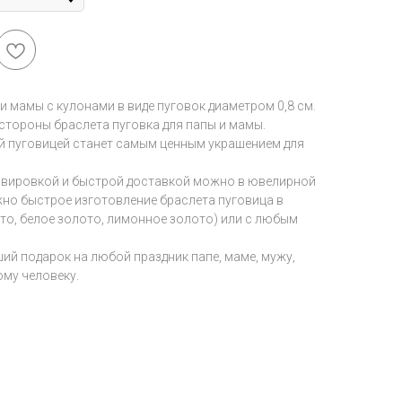
и мамы с кулонами в виде пуговок диаметром 0,8 см.
стороны браслета пуговка для папы и мамы.
й пуговицей станет самым ценным украшением для
равировкой и быстрой доставкой можно в ювелирной
зможно быстрое изготовление браслета пуговица в
то, белое золото, лимонное золото) или с любым
ший подарок на любой праздник папе, маме, мужу,
ому человеку.