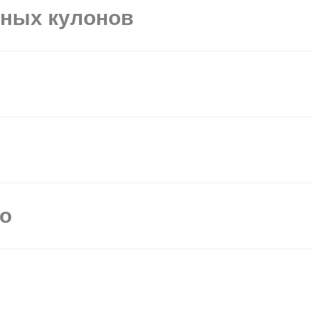
ьных кулонов
мо