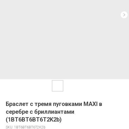
Браслет с тремя пуговками MAXI в
серебре с бриллиантами
(1BT6BT6BT6T2K2b)
SKU:
1BT6BT6BT6T2K2b