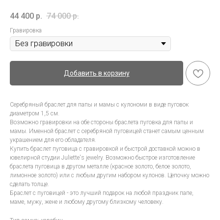
44 400
р.
74 000
р.
Гравировка
Добавить в корзину
Серебряный браслет для папы и мамы с кулономи в виде пуговок
диаметром 1,5 см.
Возможно гравировки на обе стороны браслета пуговка для папы и
мамы. Именной браслет с серебряной пуговицей станет самым ценным
украшением для его обладателя.
Купить браслет пуговица с гравировкой и быстрой доставкой можно в
ювелирной студии Juliette's jewelry. Возможно быстрое изготовление
браслета пуговица в другом металле (красное золото, белое золото,
лимонное золото) или с любым другим набором кулонов. Цепочку можно
сделать толще.
Браслет с пуговицей - это лучший подарок на любой праздник папе,
маме, мужу, жене и любому другому близкому человеку.