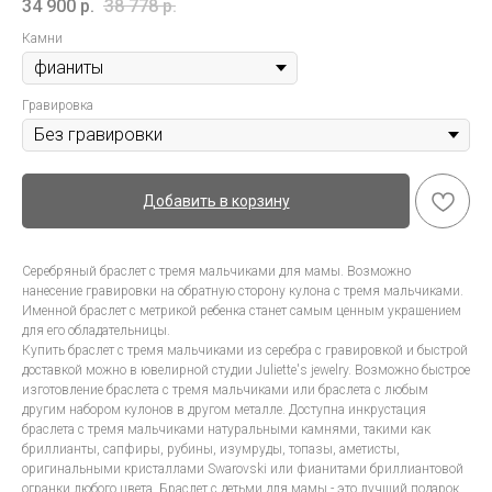
34 900
р.
38 778
р.
Камни
Гравировка
Добавить в корзину
Серебряный браслет с тремя мальчиками для мамы. Возможно
нанесение гравировки на обратную сторону кулона с тремя мальчиками.
Именной браслет с метрикой ребенка станет самым ценным украшением
для его обладательницы.
Купить браслет с тремя мальчиками из серебра с гравировкой и быстрой
доставкой можно в ювелирной студии Juliette's jewelry. Возможно быстрое
изготовление браслета с тремя мальчиками или браслета с любым
другим набором кулонов в другом металле. Доступна инкрустация
браслета с тремя мальчиками натуральными камнями, такими как
бриллианты, сапфиры, рубины, изумруды, топазы, аметисты,
оригинальными кристаллами Swarovski или фианитами бриллиантовой
огранки любого цвета. Браслет с детьми для мамы - это лучший подарок