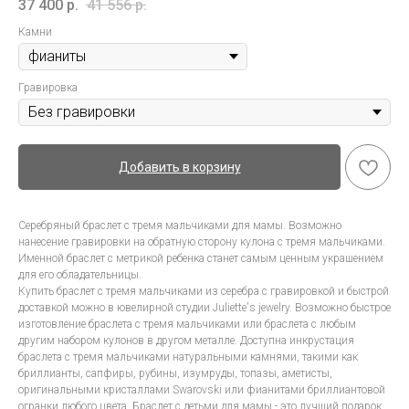
37 400
р.
41 556
р.
Камни
Гравировка
Добавить в корзину
Серебряный браслет с тремя мальчиками для мамы. Возможно
нанесение гравировки на обратную сторону кулона с тремя мальчиками.
Именной браслет с метрикой ребенка станет самым ценным украшением
для его обладательницы.
Купить браслет с тремя мальчиками из серебра с гравировкой и быстрой
доставкой можно в ювелирной студии Juliette's jewelry. Возможно быстрое
изготовление браслета с тремя мальчиками или браслета с любым
другим набором кулонов в другом металле. Доступна инкрустация
браслета с тремя мальчиками натуральными камнями, такими как
бриллианты, сапфиры, рубины, изумруды, топазы, аметисты,
оригинальными кристаллами Swarovski или фианитами бриллиантовой
огранки любого цвета. Браслет с детьми для мамы - это лучший подарок