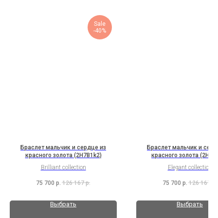
Sale
-40%
Браслет мальчик и сердце из
Браслет мальчик и серд
красного золота (2H7B1k2)
красного золота (2H1B
Brilliant collection
Elegant collection
75 700
р.
126 167
р.
75 700
р.
126 167
р.
Выбрать
Выбрать