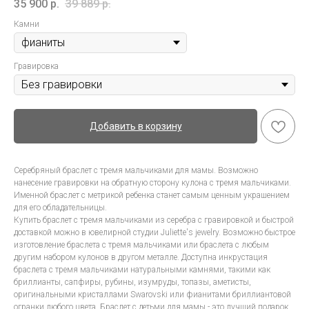
35 900
р.
39 889
р.
Камни
Гравировка
Добавить в корзину
Серебряный браслет с тремя мальчиками для мамы. Возможно
нанесение гравировки на обратную сторону кулона с тремя мальчиками.
Именной браслет с метрикой ребенка станет самым ценным украшением
для его обладательницы.
Купить браслет с тремя мальчиками из серебра с гравировкой и быстрой
доставкой можно в ювелирной студии Juliette's jewelry. Возможно быстрое
изготовление браслета с тремя мальчиками или браслета с любым
другим набором кулонов в другом металле. Доступна инкрустация
браслета с тремя мальчиками натуральными камнями, такими как
бриллианты, сапфиры, рубины, изумруды, топазы, аметисты,
оригинальными кристаллами Swarovski или фианитами бриллиантовой
огранки любого цвета. Браслет с детьми для мамы - это лучший подарок