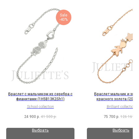
Sale
-40%
Браслет с мальчиком из серебра с
Браслет мальчик и звез
фианитами (1H5B13K2Sh1)
красного золота (2S2B
School collection
Brilliant collection
24 900
р.
41 500
р.
75 700
р.
126 167
р.
Выбрать
Выбрать