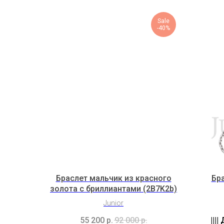
Sale
-40%
Браслет мальчик из красного
Бра
золота с бриллиантами (2B7K2b)
Junior
55 200
р.
92 000
р.