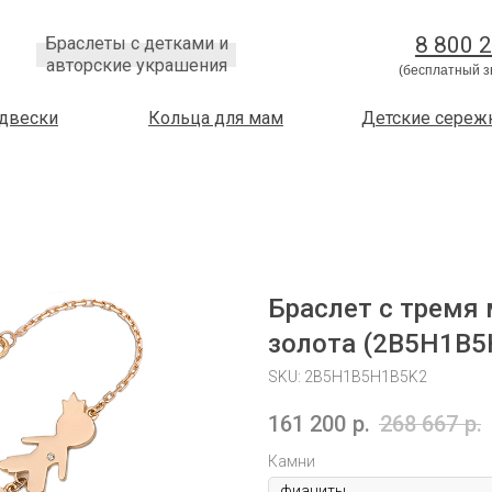
8 800 
Браслеты с детками и
авторские украшения
(бесплатный з
двески
Кольца для мам
Детские сереж
Браслет с тремя
золота (2B5H1B5
SKU:
2B5H1B5H1B5K2
161 200
р.
268 667
р.
Камни