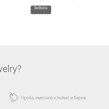
Выбрать
elry?
Проба, именное клеймо и бирка