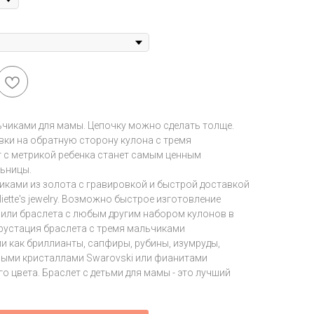
ьчиками для мамы. Цепочку можно сделать толще.
ки на обратную сторону кулона с тремя
 с метрикой ребенка станет самым ценным
льницы.
иками из золота с гравировкой и быстрой доставкой
ette's jewelry. Возможно быстрое изготовление
 или браслета с любым другим набором кулонов в
крустация браслета с тремя мальчиками
и как бриллианты, сапфиры, рубины, изумруды,
ными кристаллами Swarovski или фианитами
 цвета. Браслет с детьми для мамы - это лучший