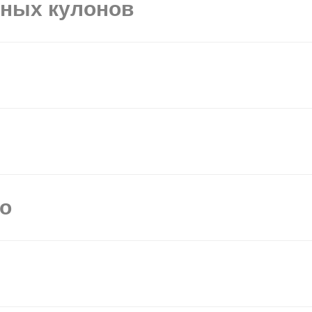
ьных кулонов
мо