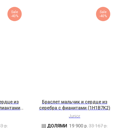
Sale
Sale
-40%
-40%
ердце из
Браслет мальчик и сердце из
ллиантами
серебра с фианитами (1H1B7K2)
Junior
33
р.
19 900
р.
33 167
р.