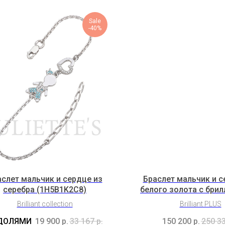
Sale
-40%
слет мальчик и сердце из
Браслет мальчик и с
серебра (1H5B1K2C8)
белого золота с бри
(3H3B8K2b)
Brilliant collection
Brilliant PLUS
19 900
р.
33 167
р.
150 200
р.
250 3