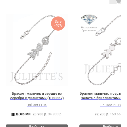
Sale
-40%
Браслет мальчик и сердце из
Браслет мальчик и сердце и
серебра с фианитами (1H8B8K2)
золота с бриллиантами (3H
Brilliant PLUS
Brilliant PLUS
20 900
р.
34 833
р.
92 200
р.
153 667
р.
Выбрать
Выбрать