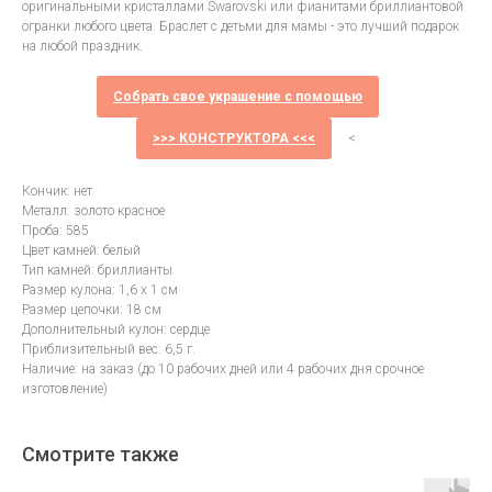
оригинальными кристаллами Swarovski или фианитами бриллиантовой
огранки любого цвета. Браслет с детьми для мамы - это лучший подарок
на любой праздник.
Собрать свое украшение с помощью
>>> КОНСТРУКТОРА <<<
<
Кончик: нет
Металл: золото красное
Проба: 585
Цвет камней: белый
Тип камней: бриллианты
Размер кулона: 1,6 х 1 см
Размер цепочки: 18 см
Дополнительный кулон: сердце
Приблизительный вес: 6,5 г.
Наличие: на заказ (до 10 рабочих дней или 4 рабочих дня срочное
изготовление)
Смотрите также