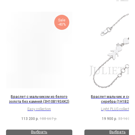
Sale
-40%
Браслет с мальчиком из белого
Браслет мальчик и серд
золота без камней (3H10B19S4K2)
серебра (1H1B2K2)
Easy collection
Light PLUS collection
113 200
р.
188 667
р.
19 900
р.
33 167
р.
Выбрать
Выбрать