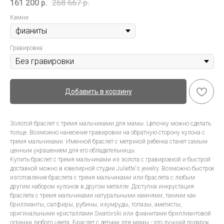
161 200
р.
268 667
р.
Камни
Гравировка
Добавить в корзину
Золотой браслет с тремя мальчиками для мамы. Цепочку можно сделать
толще. Возможно нанесение гравировки на обратную сторону кулона с
тремя мальчиками. Именной браслет с метрикой ребенка станет самым
ценным украшением для его обладательницы.
Купить браслет с тремя мальчиками из золота с гравировкой и быстрой
доставкой можно в ювелирной студии Juliette's jewelry. Возможно быстрое
изготовление браслета с тремя мальчиками или браслета с любым
другим набором кулонов в другом металле. Доступна инкрустация
браслета с тремя мальчиками натуральными камнями, такими как
бриллианты, сапфиры, рубины, изумруды, топазы, аметисты,
оригинальными кристаллами Swarovski или фианитами бриллиантовой
огранки любого цвета. Браслет с детьми для мамы - это лучший подарок