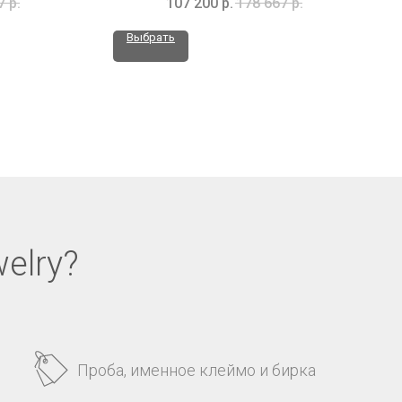
7
р.
107 200
р.
178 667
р.
Выбрать
elry?
Проба, именное клеймо и бирка