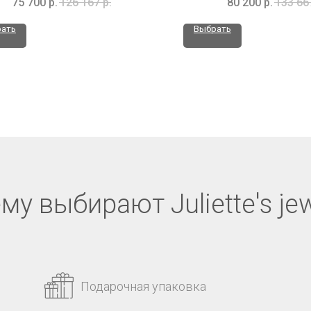
75 700
р.
126 167
р.
80 200
р.
133 66
ать
Выбрать
му выбирают Juliette's jew
Подарочная упаковка