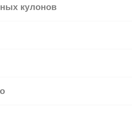
ьных кулонов
мо