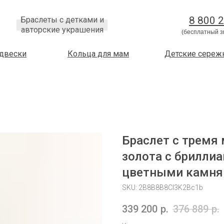
8 800 
Браслеты с детками и
авторские украшения
(бесплатный з
двески
Кольца для мам
Детские сереж
Браслет с тремя
золота с брилли
цветными камня
SKU:
2B8B8B8Cl3K2Bc1b
339 200
р.
376 889
р.