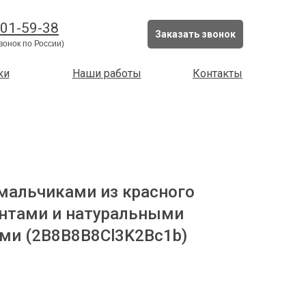
201-59-38
Заказать звонок
вонок по России)
ки
Наши работы
Контакты
 мальчиками из красного
антами и натуральными
ми (2B8B8B8Cl3K2Bc1b)