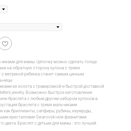
ьчиками для мамы. Цепочку можно сделать толще.
ки на обратную сторону кулона с тремя
 с метрикой ребенка станет самым ценным
льницы.
иками из золота с гравировкой и быстрой доставкой
ette's jewelry. Возможно быстрое изготовление
 или браслета с любым другим набором кулонов в
крустация браслета с тремя мальчиками
и как бриллианты, сапфиры, рубины, изумруды,
ными кристаллами Swarovski или фианитами
 цвета. Браслет с детьми для мамы - это лучший