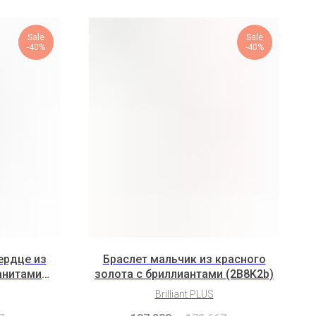
Sale
Sale
-40%
-40%
ердце из
Браслет мальчик из красного
анитами
золота с бриллиантами (2B8K2b)
Brilliant PLUS