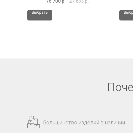
76 700
р.
127 833
р.
Выбрать
Выбр
Поче
Большинство изделий в наличии