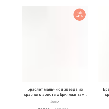
Sale
-40%
Браслет мальчик и звезда из
Бра
красного золота с бриллиантами
кр
(2S2B7K2b)
Junior