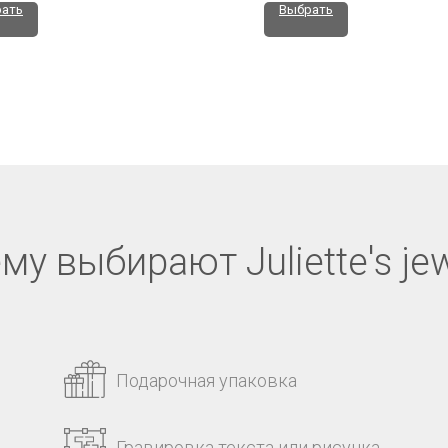
ать
Выбрать
му выбирают Juliette's jew
Подарочная упаковка
Гравировка текста или рисунка