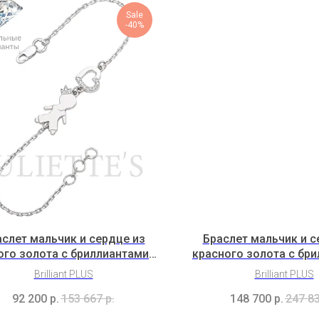
Sale
-40%
слет мальчик и сердце из
Браслет мальчик и с
ого золота с бриллиантами
красного золота с бр
(3H5B3K2b)
(2H7B8K2b)
Brilliant PLUS
Brilliant PLUS
92 200
р.
153 667
р.
148 700
р.
247 8