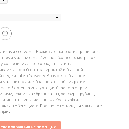
ьчиками для мамы. Возможно нанесение гравировки
с тремя мальчиками. Именной браслет с метрикой
 украшением для его обладательницы.
иками из серебра с гравировкой и быстрой
тудии Juliette's jewelry. Возможно быстрое
мя мальчиками или браслета с любым другим
алле. Доступна инкрустация браслета с тремя
нями, такими как бриллианты, сапфиры, рубины,
 оригинальными кристаллами Swarovski или
нки любого цвета. Браслет с детьми для мамы - это
здник.
 свое украшение с помощью