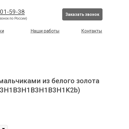
201-59-38
Заказать звонок
вонок по России)
ки
Наши работы
Контакты
 мальчиками из белого золота
 (3H1B3H1B3H1B3H1K2b)